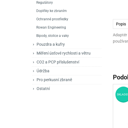
Regulátory
Mačety a sekery
Zásobníky
Zavírací nože
Doplňky ke zbraním
Praky
Příslušenství pro 
Kuchyňské nože
Ochranné prostředky
Popis
Luky
Brokovnice opakov
Příslušenství pro 
Rowan Engineering
Adaptér
Bipody, stolice a vaky
Kuše
Brokovnice samona
používa
Pouzdra a kufry
Obranné prostředky
Pistole samonabíje
Obranné spreje
Měření úsťové rychlosti a větru
Revolvery
CO2 a PCP příslušenství
Údržba
Podo
Pro perkusní zbraně
Ostatní
SKLADE