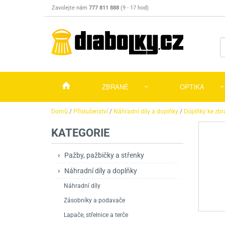
Zavolejte nám
777 811 888
(9 - 17 hod)
ZBRANĚ
OPTIKA
Vzduchovky
Vzduchovky na C
Puškohledy
Domů
/
Příslušenství
/
Náhradní díly a doplňky
/
Doplňky ke zb
KATEGORIE
Vzduchové pistole a revolvery
Příslušenství pro 
Příslušenství
Dalekohledy a dál
Plynové pistole a revolvery
Vzduchovky PCP
CO2 pistole
Pistole
Kolimátory, lasery
Pažby, pažbičky a střenky
Náhradní díly a doplňky
Perkusní zbraně
Vzduchovky pruži
PCP Pistole
Příslušenství
Montáže
Náhradní díly
Zbraně na ZP
Revolvery
Revolvery
Pušky opakovací
Noční vidění a ter
Zásobníky a podavače
Nože
Pružinové pistole
Pušky samonabíje
Nože s pevnou čep
Lapače, střelnice a terče