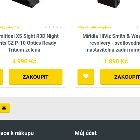
díly a doplňky
Náhradní díly a doplňky
mířidel XS Sight R3D Night
Mířidla HiViz Smith & We
hts CZ P-10 Optics Ready
revolvery - světlovodn
Tritium zelená
nastavitelná zadní míři
4 990 Kč
1 890 Kč
ZAKOUPIT
ZAKOUPIT
mace k nákupu
Můj účet