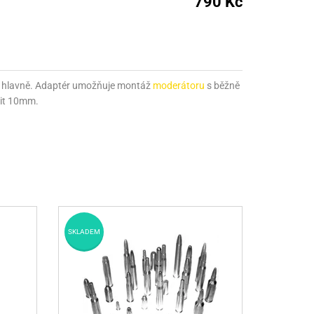
790 Kč
nné prostředky
 Engineering
ny
, stolice a vaky
í hlavně. Adaptér umožňuje montáž
moderátoru
s běžně
ávit 10mm.
SKLADEM