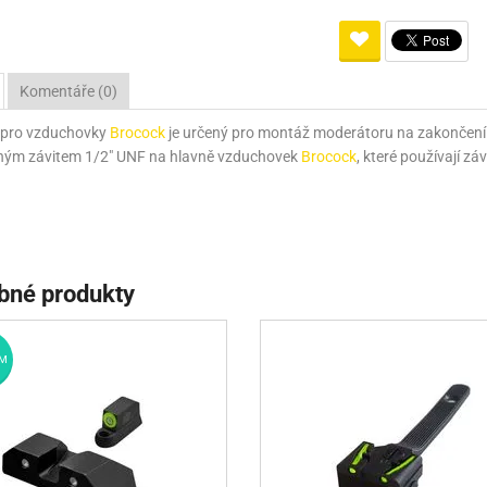
Pro lištu weaver a picatinny
Náboje na ZP
Pistolové a revolverové náboje
Pro perkusní zbraně
Ochra
zbraně na ZP
Adaptéry
Puškové náboje
Ostatní
Rowan
Svítil
Komentáře (0)
ací
nože
Pro lištu 15 - 17 mm
Brokové náboje
Bipody
 pro vzduchovky
Brocock
je určený pro montáž moderátoru na zakončen
bíjecí
Malorážkové náboje
ným závitem 1/2" UNF na hlavně vzduchovek
Brocock
, které používají z
cí
bné produkty
M