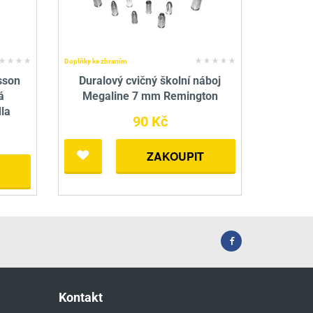
Doplňky ke zbraním
sson
Duralový cvičný školní náboj
á
Megaline 7 mm Remington
dla
90 Kč
ZAKOUPIT
Kontakt