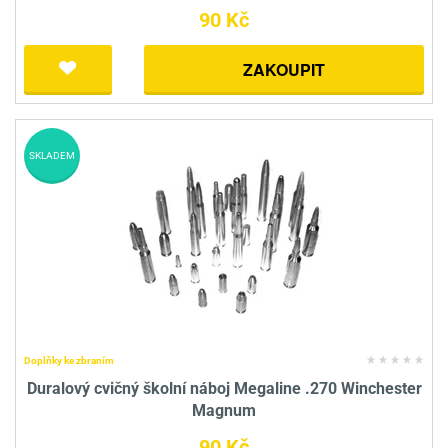
90 Kč
ZAKOUPIT
SKLADEM
Doplňky ke zbraním
Duralový cvičný školní náboj Megaline .270 Winchester
Magnum
90 Kč