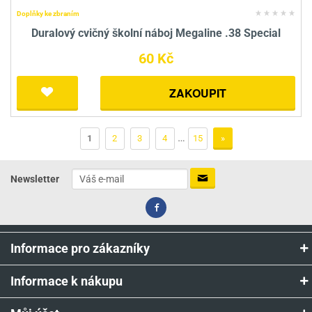
Doplňky ke zbraním
Duralový cvičný školní náboj Megaline .38 Special
60 Kč
ZAKOUPIT
…
1
2
3
4
15
»
Newsletter
Informace pro zákazníky
Informace k nákupu