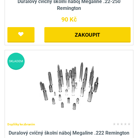
Duralový cvičný školní náboj Megaline .22-250
Remington
90 Kč
ZAKOUPIT
SKLADEM
Doplňky ke zbraním
Duralový cvičný školní náboj Megaline .222 Remington