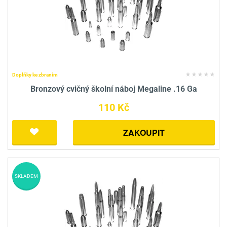
Doplňky ke zbraním
Bronzový cvičný školní náboj Megaline .16 Ga
110 Kč
ZAKOUPIT
SKLADEM