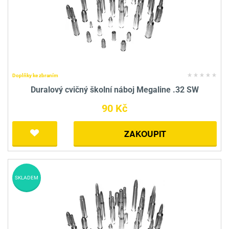
Doplňky ke zbraním
Duralový cvičný školní náboj Megaline .32 SW
90 Kč
ZAKOUPIT
SKLADEM