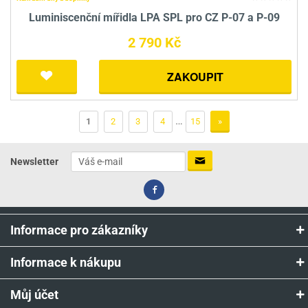
Luminiscenční mířidla LPA SPL pro CZ P-07 a P-09
2 790 Kč
ZAKOUPIT
…
1
2
3
4
15
»
Newsletter
Informace pro zákazníky
Informace k nákupu
Můj účet