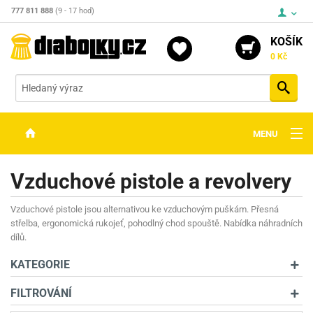
777 811 888
(9 - 17 hod)
KOŠÍK
0 Kč
Vyh
MENU
ZBRANĚ
Vzduchové pistole a revolvery
OPTIKA
Vzduchové pistole jsou alternativou ke vzduchovým puškám. Přesná
STŘELIVO
střelba, ergonomická rukojeť, pohodlný chod spouště. Nabídka náhradních
dílů.
PŘÍSLUŠENSTVÍ
KATEGORIE
DETEKTORY KOVŮ
FILTROVÁNÍ
KONTAKTY