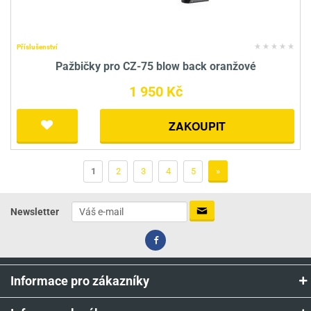
Příslušenství
Pažbičky pro CZ-75 blow back oranžové
1 950 Kč
ZAKOUPIT
1
2
3
4
5
»
Newsletter
Informace pro zákazníky