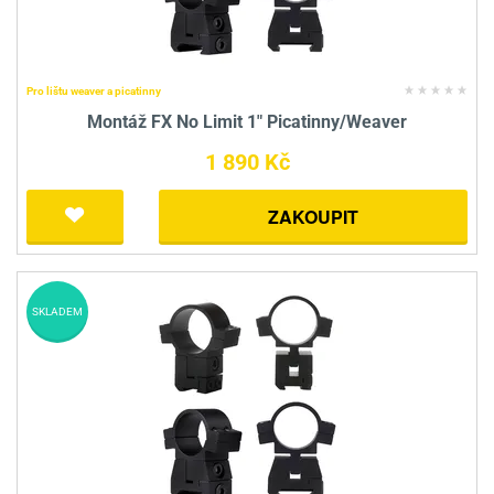
Pro lištu weaver a picatinny
Montáž FX No Limit 1" Picatinny/Weaver
1 890 Kč
ZAKOUPIT
SKLADEM