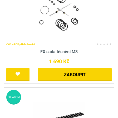
CO2 a PCP příslušenství
FX sada těsnění M3
1 690 Kč
ZAKOUPIT
SKLADEM