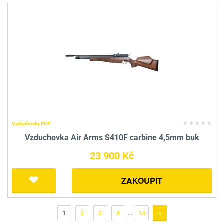
Vzduchovky PCP
Vzduchovka Air Arms S410F carbine 4,5mm buk
23 900 Kč
ZAKOUPIT
…
1
2
3
4
14
»