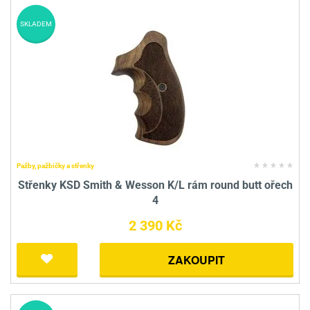
SKLADEM
Pažby, pažbičky a střenky
Střenky KSD Smith & Wesson K/L rám round butt ořech
4
2 390 Kč
ZAKOUPIT