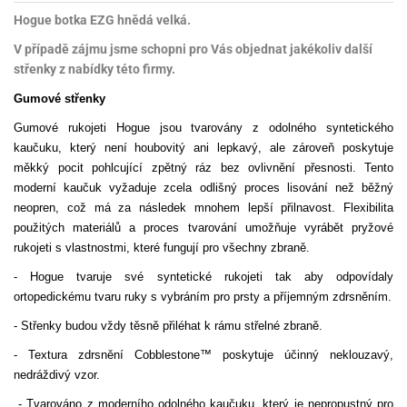
Hogue botka EZG hnědá velká.
V případě zájmu jsme schopni pro Vás objednat jakékoliv další
střenky z nabídky této firmy.
Gumové střenky
Gumové rukojeti Hogue jsou tvarovány z odolného syntetického
kaučuku, který není houbovitý ani lepkavý, ale zároveň poskytuje
měkký pocit pohlcující zpětný ráz bez ovlivnění přesnosti. Tento
moderní kaučuk vyžaduje zcela odlišný proces lisování než běžný
neopren, což má za následek mnohem lepší přilnavost. Flexibilita
použitých materiálů a proces tvarování umožňuje vyrábět pryžové
rukojeti s vlastnostmi, které fungují pro všechny zbraně.
- Hogue tvaruje své syntetické rukojeti tak aby odpovídaly
ortopedickému tvaru ruky s vybráním pro prsty a příjemným zdrsněním.
- Střenky budou vždy těsně přiléhat k rámu střelné zbraně.
- Textura zdrsnění Cobblestone™ poskytuje účinný neklouzavý,
nedráždivý vzor.
- Tvarováno z moderního odolného kaučuku, který je nepropustný pro