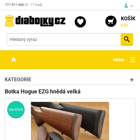
777 811 888
(9 - 17 hod)
KOŠÍK
0 Kč
Vyh
MENU
ZBRANĚ
KATEGORIE
OPTIKA
Botka Hogue EZG hnědá velká
STŘELIVO
SKLADEM
PŘÍSLUŠENSTVÍ
DETEKTORY KOVŮ
KONTAKTY