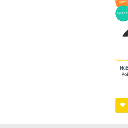
SLEVA
SKLADE
Zavírací 
Nůž
Po