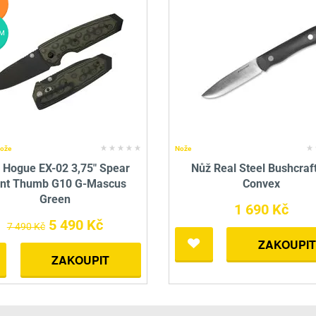
M
nože
Nože
 Hogue EX-02 3,75" Spear
Nůž Real Steel Bushcraft
int Thumb G10 G-Mascus
Convex
Green
1 690 Kč
5 490 Kč
7 490 Kč
ZAKOUPIT
ZAKOUPIT