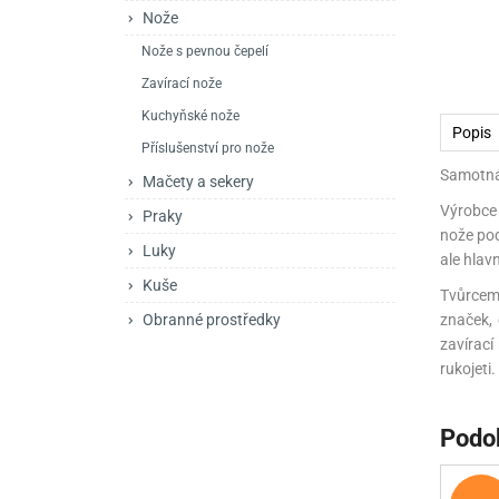
Mačety a sekery
Zásobníky
Zavírací nože
Nože
Nože s pevnou čepelí
Praky
Příslušenství pro 
Kuchyňské nože
Zavírací nože
Luky
Brokovnice opakov
Příslušenství pro 
Kuchyňské nože
Popis
Kuše
Brokovnice samona
Příslušenství pro nože
Samotná 
Mačety a sekery
Obranné prostředky
Pistole samonabíje
Obranné spreje
Výrobce 
Praky
nože pod
Revolvery
Luky
ale hlav
Kuše
Tvůrcem 
značek, 
Obranné prostředky
zavírací
rukojeti
Podo