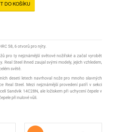
IT DO KOŠÍKU
nné prostředky
 Engineering
ny
, stolice a vaky
HRC 58, 6 otvorů pro nýty.
ožů pro ty nejznámější světové nožířské a začal vyrobět
. Real Steel ihned zaujal svými modely, jejich vzhledem,
celém světě.
dních deseti letech navrhoval nože pro mnoho slavných
 Real Steel. Mezi nejznámější provedení patří v sekci
celí Sandvik 14C28N, ale ložiskem při uchycení čepele v
epele při nulové vůli.