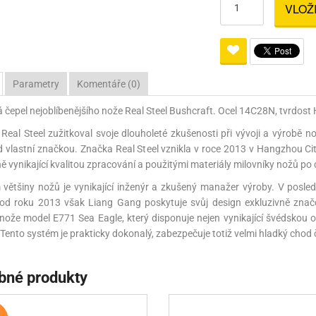
VLOŽ
Pro lištu weaver a picatinny
Náboje na ZP
Pistolové a revolverové náboje
Pro perkusní zbraně
Ochra
zbraně na ZP
Adaptéry
Puškové náboje
Ostatní
Rowan
Svítil
ací
nože
Pro lištu 15 - 17 mm
Brokové náboje
Bipody
Parametry
Komentáře (0)
bíjecí
Malorážkové náboje
čepel nejoblíbenějšího nože Real Steel Bushcraft. Ocel 14C28N, tvrdost 
cí
Real Steel zužitkoval svoje dlouholeté zkušenosti při vývoji a výrobě n
 vlastní značkou. Značka Real Steel vznikla v roce 2013 v Hangzhou City
ně vynikající kvalitou zpracování a použitými materiály milovníky nožů po 
většiny nožů je vynikající inženýr a zkušený manažer výroby. V posle
od roku 2013 však Liang Gang poskytuje svůj design exkluzivně značce
 nože model E771 Sea Eagle, který disponuje nejen vynikající švédskou o
. Tento systém je prakticky dokonalý, zabezpečuje totiž velmi hladký chod č
bné produkty