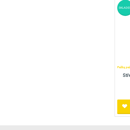
SKLADE
Pažby, pa
Stř