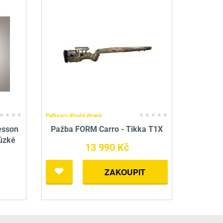
Pažby pro dlouhé zbraně
esson
Pažba FORM Carro - Tikka T1X
 úzké
13 990 Kč
ZAKOUPIT