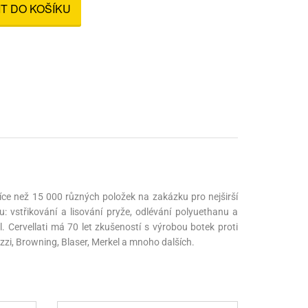
IT DO KOŠÍKU
nné prostředky
 Engineering
ny
, stolice a vaky
íce než 15 000 různých položek na zakázku pro nejširší
u: vstřikování a lisování pryže, odlévání polyuethanu a
 Cervellati má 70 let zkušeností s výrobou botek proti
zzi, Browning, Blaser, Merkel a mnoho dalších.