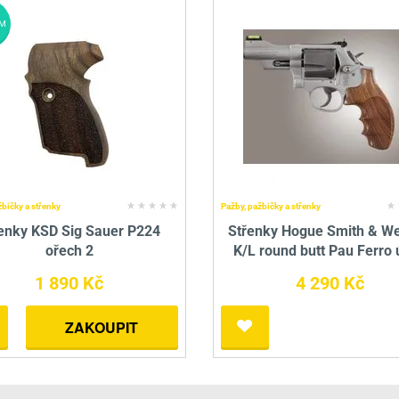
M
žbičky a střenky
Pažby, pažbičky a střenky
enky KSD Sig Sauer P224
Střenky Hogue Smith & W
ořech 2
K/L round butt Pau Ferro
1 890 Kč
4 290 Kč
ZAKOUPIT