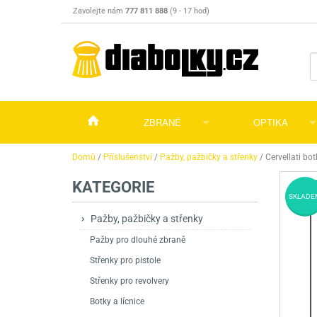
Zavolejte nám
777 811 888
(9 - 17 hod)
ZBRANĚ
OPTIKA
Vzduchovky
Vzduchovky na C
Puškohledy
Domů
/
Příslušenství
/
Pažby, pažbičky a střenky
/
Cervellati bo
KATEGORIE
Vzduchové pistole a revolvery
Příslušenství pro 
Příslušenství
Dalekohledy a dál
SKLADE
Plynové pistole a revolvery
Vzduchovky PCP
CO2 pistole
Pistole
Kolimátory, lasery
Pažby, pažbičky a střenky
Pažby pro dlouhé zbraně
Perkusní zbraně
Vzduchovky pruži
PCP Pistole
Příslušenství
Montáže
Střenky pro pistole
Zbraně na ZP
Revolvery
Revolvery
Pušky opakovací
Noční vidění a ter
Střenky pro revolvery
Nože
Pružinové pistole
Pušky samonabíje
Nože s pevnou čep
Botky a lícnice