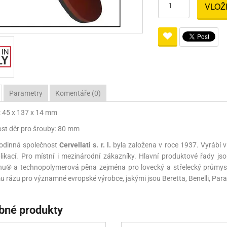
VLOŽ
Pro lištu weaver a picatinny
Náboje na ZP
Pistolové a revolverové náboje
Pro perkusní zbraně
Ochra
zbraně na ZP
Adaptéry
Puškové náboje
Ostatní
Rowan
Svítil
ací
nože
Pro lištu 15 - 17 mm
Brokové náboje
Bipody
bíjecí
Malorážkové náboje
cí
Parametry
Komentáře (0)
 45 x 137 x 14 mm
st děr pro šrouby: 80 mm
rodinná společnost
Cervellati s. r. l.
byla založena v roce 1937. Vyrábí v
likací. Pro místní i mezinárodní zákazníky. Hlavní produktové řady jso
nu® a technopolymerová pěna zejména pro lovecký a střelecký průmysl.
 rázu pro významné evropské výrobce, jakými jsou Beretta, Benelli, Para
bné produkty