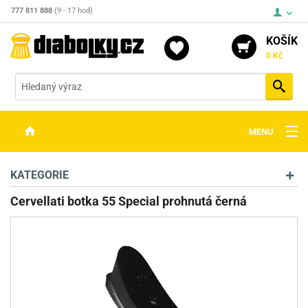
777 811 888
(9 - 17 hod)
KOŠÍK
0 Kč
Vyh
MENU
ZBRANĚ
KATEGORIE
OPTIKA
Cervellati botka 55 Special prohnutá černá
STŘELIVO
PŘÍSLUŠENSTVÍ
DETEKTORY KOVŮ
KONTAKTY