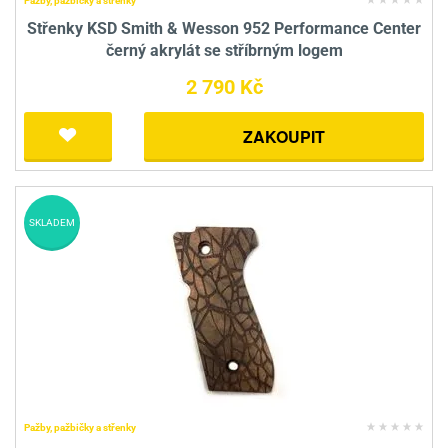
Pažby, pažbičky a střenky
Střenky KSD Smith & Wesson 952 Performance Center
černý akrylát se stříbrným logem
2 790 Kč
ZAKOUPIT
SKLADEM
Pažby, pažbičky a střenky