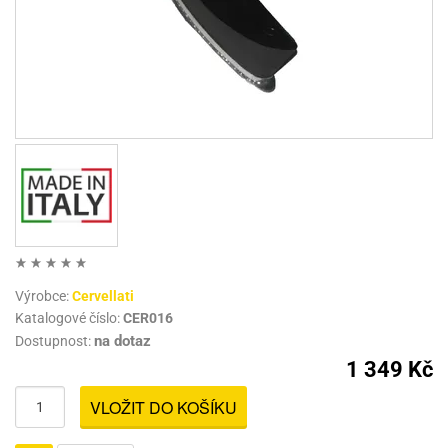
Výrobce:
Cervellati
Katalogové číslo:
CER016
na dotaz
Dostupnost:
1 349 Kč
VLOŽIT DO KOŠÍKU