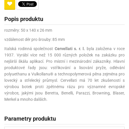
Popis produktu
rozměry: 50 x 140 x 26 mm
vzdálenost děr pro šrouby: 85 mm
Italská rodinná společnost
Cervellati s. r. l.
byla založena v roce
1937. Vyrábí více než 15 000 různých položek na zakázku pro
nejširší škálu aplikací. Pro místní i mezinárodní zákazníky. Hlavní
produktové řady jsou: vstřikování a lisování pryže, odlévání
polyuethanu a Vulkollanu® a technopolymerová pěna zejména pro
lovecký a střelecký průmysl. Cervellati má 70 let zkušeností s
výrobou botek proti zpětnému rázu pro významné evropské
výrobce, jakými jsou Beretta, Benelli, Parazzi, Browning, Blaser,
Merkel a mnoho dalších.
Parametry produktu