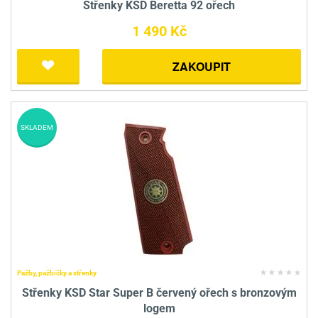
Střenky KSD Beretta 92 ořech
1 490 Kč
ZAKOUPIT
SKLADEM
Pažby, pažbičky a střenky
Střenky KSD Star Super B červený ořech s bronzovým
logem