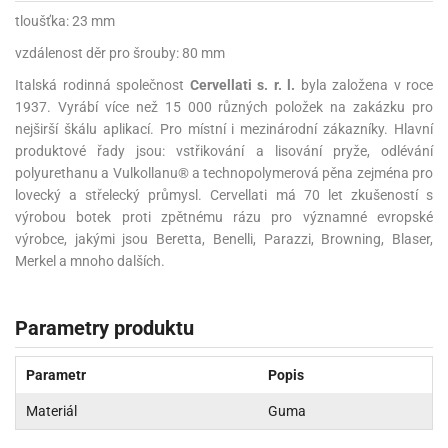
tloušťka: 23 mm
vzdálenost děr pro šrouby: 80 mm
Italská rodinná společnost
Cervellati s. r. l.
byla založena v roce
1937. Vyrábí více než 15 000 různých položek na zakázku pro
nejširší škálu aplikací. Pro místní i mezinárodní zákazníky. Hlavní
produktové řady jsou: vstřikování a lisování pryže, odlévání
polyurethanu a Vulkollanu® a technopolymerová pěna zejména pro
lovecký a střelecký průmysl. Cervellati má 70 let zkušeností s
výrobou botek proti zpětnému rázu pro významné evropské
výrobce, jakými jsou Beretta, Benelli, Parazzi, Browning, Blaser,
Merkel a mnoho dalších.
Parametry produktu
Parametr
Popis
Materiál
Guma