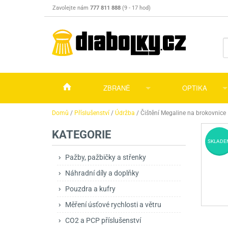
Zavolejte nám
777 811 888
(9 - 17 hod)
ZBRANĚ
OPTIKA
Vzduchovky
Vzduchovky na C
Puškohledy
Domů
/
Příslušenství
/
Údržba
/
Čištění Megaline na brokovnice
KATEGORIE
Vzduchové pistole a revolvery
Příslušenství pro 
Příslušenství
Dalekohledy a dál
SKLADE
Plynové pistole a revolvery
Vzduchovky PCP
CO2 pistole
Pistole
Kolimátory, lasery
Pažby, pažbičky a střenky
Náhradní díly a doplňky
Perkusní zbraně
Vzduchovky pruži
PCP Pistole
Příslušenství
Montáže
Pouzdra a kufry
Zbraně na ZP
Revolvery
Revolvery
Pušky opakovací
Noční vidění a ter
Měření úsťové rychlosti a větru
Nože
Pružinové pistole
Pušky samonabíje
Nože s pevnou čep
CO2 a PCP příslušenství