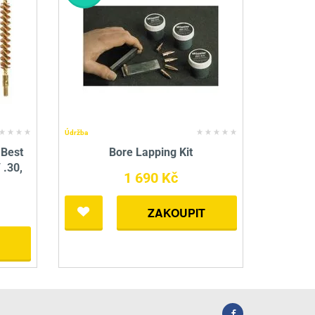
Údržba
 Best
Bore Lapping Kit
 .30,
1 690 Kč
ZAKOUPIT