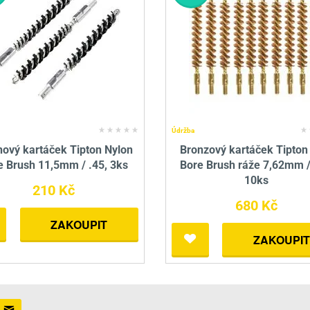
Údržba
nový kartáček Tipton Nylon
Bronzový kartáček Tipton
e Brush 11,5mm / .45, 3ks
Bore Brush ráže 7,62mm /
10ks
210 Kč
680 Kč
ZAKOUPIT
ZAKOUPIT