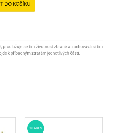
IT DO KOŠÍKU
nné prostředky
 Engineering
ny
, stolice a vaky
té, prodlužuje se tím životnost zbraně a zachovává si tím
jde k případným ztrátám jednotlivých částí.
SKLADEM