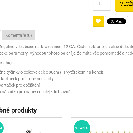
VLOŽ
Pro lištu weaver a picatinny
Náboje na ZP
Pistolové a revolverové náboje
Pro perkusní zbraně
Ochra
zbraně na ZP
Adaptéry
Puškové náboje
Ostatní
Rowan
Svítil
ací
nože
Pro lištu 15 - 17 mm
Brokové náboje
Bipody
Komentáře (0)
bíjecí
Malorážkové náboje
Megaline v krabičce na brokovnice .12 GA. Čištění zbraně je velice důleži
cí
lecké parametry. Výhodou tohoto balení je, že máte vše pohromadě a nedo
bsahuje:
evěné tyčinky o celkové délce 88cm (i s vytěrákem na konci)
ý kartáček pro hrubé nečistoty
kartáček pro dočištění
ou násadku pro nanesení oleje do hlavně
bné produkty
M
SKLADEM