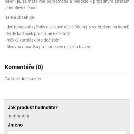
balení je, že máte vše pohromadě a nedojde k případným ztrátám
jednotlivých částí.
Balení obsahuje:
- dvě mosazné tyčinky o celkové délce 88cm (i s vytěrákem na konci)
- tvrdý kartáček pro hrubé nečistoty
- měkký kartáček pro dočištění
- filcovou násadku pro nanesení oleje do hlavně
Komentáře (0)
Zatím žádné názory
Jak produkt hodnotíte?
Jméno