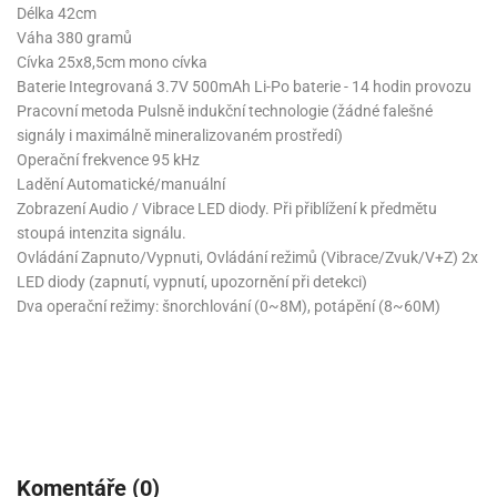
Délka 42cm
Váha 380 gramů
Cívka 25x8,5cm mono cívka
Baterie Integrovaná 3.7V 500mAh Li-Po baterie - 14 hodin provozu
Pracovní metoda Pulsně indukční technologie (žádné falešné
signály i maximálně mineralizovaném prostředí)
Operační frekvence 95 kHz
Ladění Automatické/manuální
Zobrazení Audio / Vibrace LED diody. Při přiblížení k předmětu
stoupá intenzita signálu.
Ovládání Zapnuto/Vypnuti, Ovládání režimů (Vibrace/Zvuk/V+Z) 2x
LED diody (zapnutí, vypnutí, upozornění při detekci)
Dva operační režimy: šnorchlování (0~8M), potápění (8~60M)
Komentáře (0)