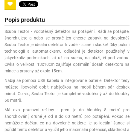
Popis produktu
Scuba Tector - vodotěsný detektor na potápění. Rádi se potápíte,
šnorchlujete a nebo se prostě jen chcete zabavit na dovolené?
Scuba Tector je ideální detektor k vodě - slané i sladké! Díky pulsní
technologii a automatickému odladění je detektor použitelný v
jakýchkoliv podmínkách, ať už na suchu, na pláži, či pod vodou.
Cívka o velikosti 13x10cm zajišťuje optimální dosah detektoru na
mince a prsteny až okolo 15cm.
Nabíjí se pomocí USB kabelu a integrované baterie. Detektor tedy
můžete libovolně dobít nabíječkou na mobil během pár desítek
minut. Co víc, Scuba Tector je kompletně vodotěsný až do hloubky
60 metrů.
Má dva pracovní režimy - první je do hloubky 8 metrů pro
šnorchlování, druhé je od 8 do 60 metrů pro potápění. Pokud se
nemůžete dočkat co na dovolené najdete, je to ideální šance si
pořídit tento detektor a využít jeho maximální potenciál, skladnost a