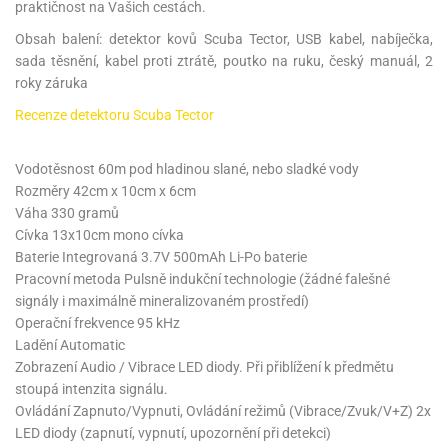
praktičnost na Vašich cestách.
Obsah balení: detektor kovů Scuba Tector, USB kabel, nabíječka,
sada těsnění, kabel proti ztrátě, poutko na ruku, český manuál, 2
roky záruka
Recenze detektoru Scuba Tector
Vodotěsnost 60m pod hladinou slané, nebo sladké vody
Rozměry 42cm x 10cm x 6cm
Váha 330 gramů
Cívka 13x10cm mono cívka
Baterie Integrovaná 3.7V 500mAh Li-Po baterie
Pracovní metoda Pulsně indukční technologie (žádné falešné
signály i maximálně mineralizovaném prostředí)
Operační frekvence 95 kHz
Ladění Automatic
Zobrazení Audio / Vibrace LED diody. Při přiblížení k předmětu
stoupá intenzita signálu.
Ovládání Zapnuto/Vypnuti, Ovládání režimů (Vibrace/Zvuk/V+Z) 2x
LED diody (zapnutí, vypnutí, upozornění při detekci)