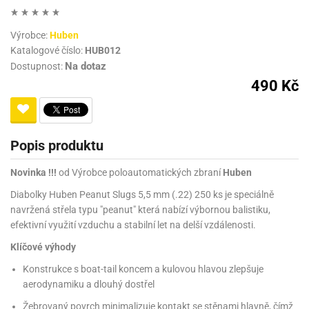
Výrobce:
Huben
Katalogové číslo:
HUB012
Na dotaz
Dostupnost:
490 Kč
Popis produktu
Novinka !!!
od Výrobce poloautomatických zbraní
Huben
Diabolky Huben Peanut Slugs 5,5 mm (.22) 250 ks je speciálně
navržená střela typu "peanut" která nabízí výbornou balistiku,
efektivní využití vzduchu a stabilní let na delší vzdálenosti.
Klíčové výhody
Konstrukce s boat-tail koncem a kulovou hlavou zlepšuje
aerodynamiku a dlouhý dostřel
Žebrovaný povrch minimalizuje kontakt se stěnami hlavně, čímž