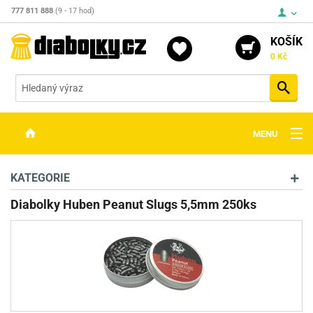
777 811 888
(9 - 17 hod)
KOŠÍK
0 Kč
Vyh
MENU
ZBRANĚ
KATEGORIE
OPTIKA
Diabolky Huben Peanut Slugs 5,5mm 250ks
STŘELIVO
PŘÍSLUŠENSTVÍ
DETEKTORY KOVŮ
KONTAKTY