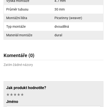
Výška montáže
4.7 mm
Průměr tubusu
30 mm
Montážní lišta
Picatinny (weaver)
Typ montáže
dvoudílná
Materiál montáže
dural
Komentáře (0)
Zatím žádné názory
Jak produkt hodnotíte?
Jméno