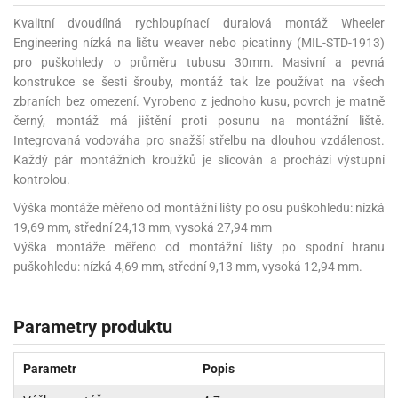
Kvalitní dvoudílná rychloupínací duralová montáž Wheeler
Engineering nízká na lištu weaver nebo picatinny (MIL-STD-1913)
pro puškohledy o průměru tubusu 30mm. Masivní a pevná
konstrukce se šesti šrouby, montáž tak lze používat na všech
zbraních bez omezení. Vyrobeno z jednoho kusu, povrch je matně
černý, montáž má jištění proti posunu na montážní liště.
Integrovaná vodováha pro snažší střelbu na dlouhou vzdálenost.
Každý pár montážních kroužků je slícován a prochází výstupní
kontrolou.
Výška montáže měřeno od montážní lišty po osu puškohledu: nízká
19,69 mm, střední 24,13 mm, vysoká 27,94 mm
Výška montáže měřeno od montážní lišty po spodní hranu
puškohledu: nízká 4,69 mm, střední 9,13 mm, vysoká 12,94 mm.
Parametry produktu
Parametr
Popis