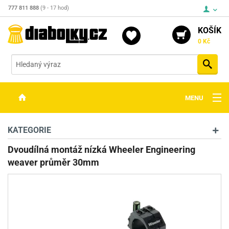
777 811 888
(9 - 17 hod)
KOŠÍK
0 Kč
Vyh
MENU
ZBRANĚ
KATEGORIE
OPTIKA
Dvoudílná montáž nízká Wheeler Engineering
weaver průměr 30mm
STŘELIVO
PŘÍSLUŠENSTVÍ
DETEKTORY KOVŮ
KONTAKTY