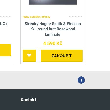
Pažby, pažbičky a střenky
DUO)
Střenky Hogue Smith & Wesson
K/L round butt Rosewood
laminate
4 590 Kč
ZAKOUPIT
Kontakt