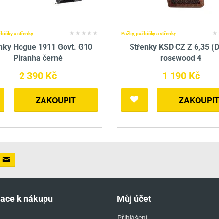
žbičky a střenky
Pažby, pažbičky a střenky
nky Hogue 1911 Govt. G10
Střenky KSD CZ Z 6,35 (
Piranha černé
rosewood 4
2 390 Kč
1 190 Kč
ZAKOUPIT
ZAKOUPIT
mace k nákupu
Můj účet
Přihlášení