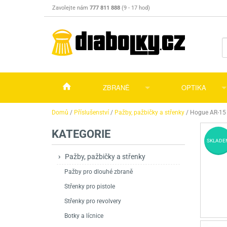
Zavolejte nám
777 811 888
(9 - 17 hod)
ZBRANĚ
OPTIKA
Vzduchovky
Vzduchovky na C
Puškohledy
Domů
/
Příslušenství
/
Pažby, pažbičky a střenky
/
Hogue AR-15 
KATEGORIE
Vzduchové pistole a revolvery
Příslušenství pro 
Příslušenství
Dalekohledy a dál
SKLADE
Plynové pistole a revolvery
Vzduchovky PCP
CO2 pistole
Pistole
Kolimátory, lasery
Pažby, pažbičky a střenky
Pažby pro dlouhé zbraně
Perkusní zbraně
Vzduchovky pruži
PCP Pistole
Příslušenství
Montáže
Střenky pro pistole
Zbraně na ZP
Revolvery
Revolvery
Pušky opakovací
Noční vidění a ter
Střenky pro revolvery
Nože
Pružinové pistole
Pušky samonabíje
Nože s pevnou čep
Botky a lícnice