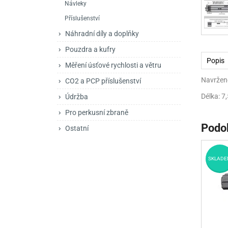
Návleky
Mačety a sekery
Zásobníky
Zavírací nože
Příslušenství
Praky
Příslušenství pro 
Kuchyňské nože
Náhradní díly a doplňky
Luky
Brokovnice opakov
Příslušenství pro 
Pouzdra a kufry
Popis
Měření úsťové rychlosti a větru
Kuše
Brokovnice samona
Navržen
CO2 a PCP příslušenství
Obranné prostředky
Pistole samonabíje
Obranné spreje
Délka: 7,
Údržba
Revolvery
Pro perkusní zbraně
Podo
Ostatní
SKLADE