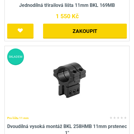
Jednodílná třírailová lišta 11mm BKL 169MB
1 550 Kč
ZAKOUPIT
SKLADEM
Pro lištu 11 mm
Dvoudílná vysoká montáž BKL 258HMB 11mm prstenec
1"