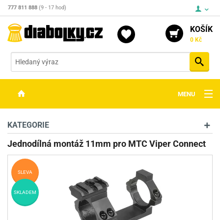
777 811 888
(9 - 17 hod)
KOŠÍK
0 Kč
Vyh
MENU
ZBRANĚ
KATEGORIE
OPTIKA
Jednodílná montáž 11mm pro MTC Viper Connect
STŘELIVO
SLEVA
PŘÍSLUŠENSTVÍ
SKLADEM
DETEKTORY KOVŮ
KONTAKTY