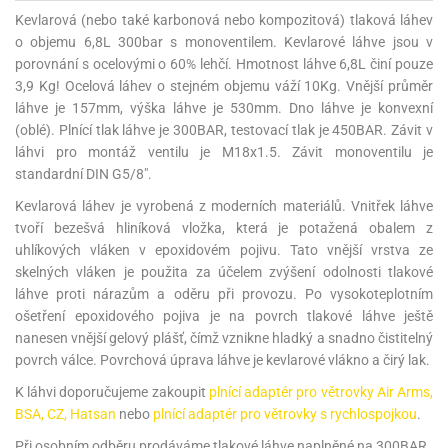
Kevlarová (nebo také karbonová nebo kompozitová) tlaková láhev
o objemu 6,8L 300bar s monoventilem. Kevlarové láhve jsou v
porovnání s ocelovými o 60% lehčí. Hmotnost láhve 6,8L činí pouze
3,9 Kg! Ocelová láhev o stejném objemu váží 10Kg. Vnější průměr
láhve je 157mm, výška láhve je 530mm. Dno láhve je konvexní
(oblé). Plnící tlak láhve je 300BAR, testovací tlak je 450BAR. Závit v
láhvi pro montáž ventilu je M18x1.5. Závit monoventilu je
standardní DIN G5/8".
Kevlarová láhev je vyrobená z moderních materiálů. Vnitřek láhve
tvoří bezešvá hliníková vložka, která je potažená obalem z
uhlíkových vláken v epoxidovém pojivu. Tato vnější vrstva ze
skelných vláken je použita za účelem zvýšení odolnosti tlakové
láhve proti nárazům a oděru při provozu. Po vysokoteplotním
ošetření epoxidového pojiva je na povrch tlakové láhve ještě
nanesen vnější gelový plášť, čímž vznikne hladký a snadno čistitelný
povrch válce. Povrchová úprava láhve je kevlarové vlákno a čirý lak.
K láhvi doporučujeme zakoupit
plnící adaptér pro větrovky Air Arms,
BSA, CZ, Hatsan
nebo
plnící adaptér pro větrovky s rychlospojkou
.
Při osobním odběru prodáváme tlakové láhve naplněné na 300BAR.