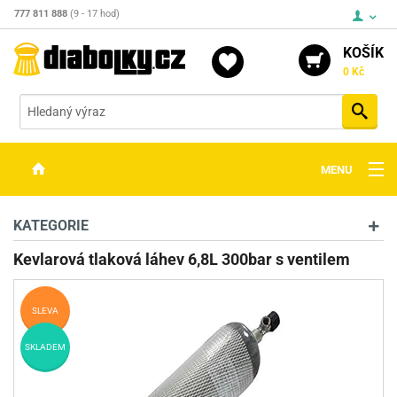
777 811 888
(9 - 17 hod)
KOŠÍK
0 Kč
Vyh
MENU
ZBRANĚ
KATEGORIE
OPTIKA
Kevlarová tlaková láhev 6,8L 300bar s ventilem
STŘELIVO
SLEVA
PŘÍSLUŠENSTVÍ
SKLADEM
DETEKTORY KOVŮ
KONTAKTY