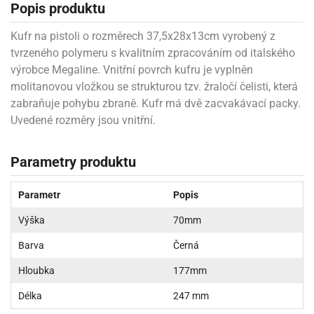
Popis produktu
Kufr na pistoli o rozměrech 37,5x28x13cm vyrobený z
tvrzeného polymeru s kvalitním zpracováním od italského
výrobce Megaline. Vnitřní povrch kufru je vyplněn
molitanovou vložkou se strukturou tzv. žraločí čelisti, která
zabraňuje pohybu zbraně. Kufr má dvě zacvakávací packy.
Uvedené rozměry jsou vnitřní.
Parametry produktu
Parametr
Popis
Výška
70mm
Barva
Černá
Hloubka
177mm
Délka
247 mm