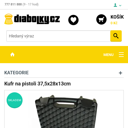
777 811 888
(9 - 17 hod)
KOŠÍK
0 Kč
Vyh
MENU
ZBRANĚ
KATEGORIE
OPTIKA
Kufr na pistoli 37,5x28x13cm
STŘELIVO
SKLADEM
PŘÍSLUŠENSTVÍ
DETEKTORY KOVŮ
KONTAKTY