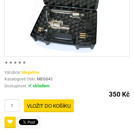
Výrobce:
Megaline
Katalogové číslo:
MEG041
skladem
Dostupnost:
350 Kč
VLOŽIT DO KOŠÍKU