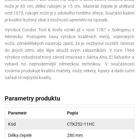
nože je 43 cm, délka rukojeti je 15 cm. Materiál čepele je uhlíkatá
ocel 1075, rukojeť nože je z odolného tvrdého dřeva. Součástí balení
je kvalitní kožený obal s možností upevnění na opasek.
Výrobce Condor Tool & Knife vznikl již v roce 1787 v Solingenu v
Německu. Postupem času výrobce kvalitních mečů, vojenských
nožů, zemědělských nástrojů zjistil, že je nezbytné rozšířit činnost
do jiných zemí, aby lépe sloužil svým zákazníkům. V roce 1964
výrobce vybudoval nový závod Imacasa v Santa Ana, El Salvador a
vybavil ho nejmodernější německou technikou. V současnosti
továrna produkuje kvalitní mačety, nože, sekery, lopaty a další ruční
nářadí té nejvyšší kvality.
Parametry produktu
Parametr
Popis
Kód
CTK252-11HC
Délka čepele
280 mm