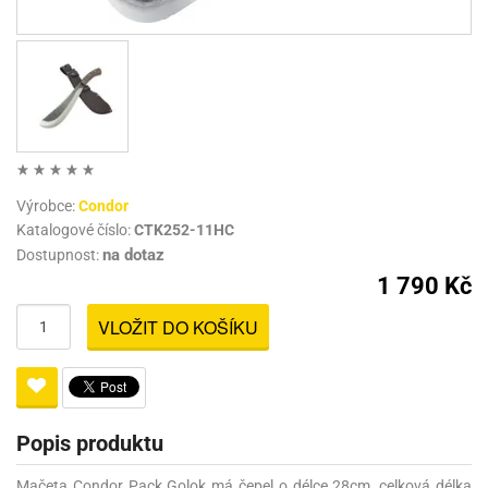
Výrobce:
Condor
Katalogové číslo:
CTK252-11HC
na dotaz
Dostupnost:
1 790 Kč
VLOŽIT DO KOŠÍKU
Popis produktu
Mačeta Condor Pack Golok má čepel o délce 28cm, celková délka