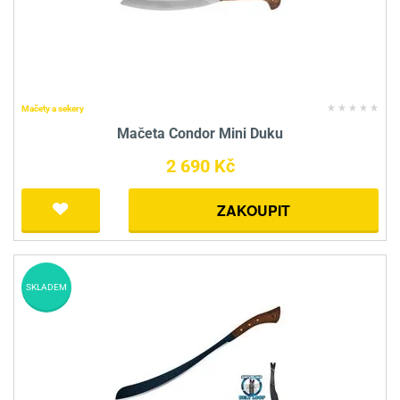
Mačety a sekery
Mačeta Condor Mini Duku
2 690 Kč
ZAKOUPIT
SKLADEM