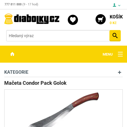
777 811 888
(9 - 17 hod)
KOŠÍK
0 Kč
Vyh
MENU
ZBRANĚ
KATEGORIE
OPTIKA
Mačeta Condor Pack Golok
STŘELIVO
PŘÍSLUŠENSTVÍ
DETEKTORY KOVŮ
KONTAKTY