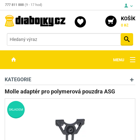
777 811 888
(9 - 17 hod)
KOŠÍK
0 Kč
Vyh
MENU
ZBRANĚ
KATEGORIE
OPTIKA
Molle adaptér pro polymerová pouzdra ASG
STŘELIVO
SKLADEM
PŘÍSLUŠENSTVÍ
DETEKTORY KOVŮ
KONTAKTY