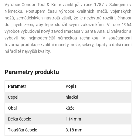
Výrobce Condor Tool & Knife vznikl již v roce 1787 v Solingenu v
Německu. Postupem času výrobce kvalitních mečů, vojenských
nožů, zemědělských nástrojů zjistil, že je nezbytné rozšířit činnost
do jiných zemí, aby lépe sloužil svým zákazníkům. V roce 1964
výrobce vybudoval nový závod Imacasa v Santa Ana, El Salvador a
vybavil ho nejmodernější německou technikou. V současnosti
továrna produkuje kvalitní mačety, nože, sekery, lopaty a další ruční
nářadí té nejvyšší kvality.
Parametry produktu
Parametr
Popis
Čepel
hladká
Obal
kůže
Délka čepele
114 mm
Tloušťka čepele
3.18 mm