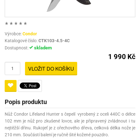
Výrobce:
Condor
Katalogové číslo:
CTK103-4.5-4C
skladem
Dostupnost:
1 990 Kč
VLOŽIT DO KOŠÍKU
Popis produktu
Nůž Condor Lifeland Hunter s čepelí vyrobený z oceli 440C o délce
102 mm je nůž pro zkušené lovce, ale je připravený zvládnout i tu
nejtěžší dřinu. Rukojeť je z ořechového dřeva, celková délka nože je
210 mm. Součástí balení je ručně šité kožené pouzdro.