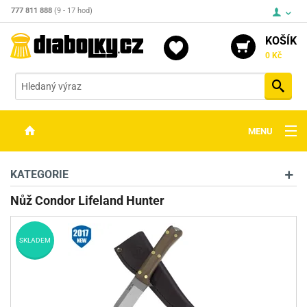
777 811 888
(9 - 17 hod)
KOŠÍK
0 Kč
Vyh
MENU
ZBRANĚ
KATEGORIE
OPTIKA
Nůž Condor Lifeland Hunter
STŘELIVO
SKLADEM
PŘÍSLUŠENSTVÍ
DETEKTORY KOVŮ
KONTAKTY