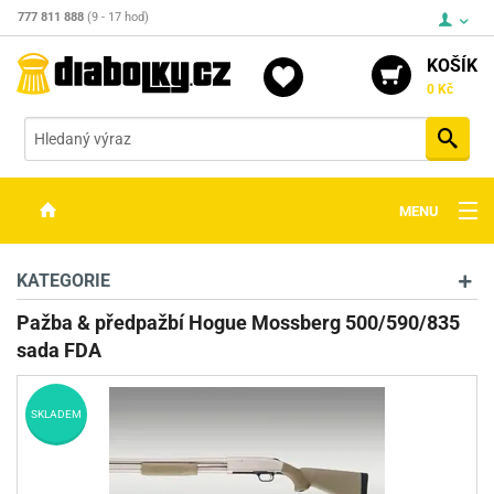
777 811 888
(9 - 17 hod)
KOŠÍK
0 Kč
Vyh
MENU
ZBRANĚ
KATEGORIE
OPTIKA
Pažba & předpažbí Hogue Mossberg 500/590/835
sada FDA
STŘELIVO
PŘÍSLUŠENSTVÍ
SKLADEM
DETEKTORY KOVŮ
KONTAKTY