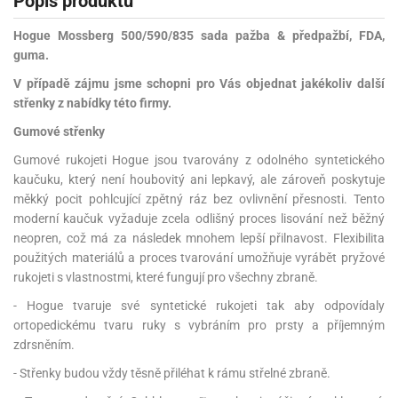
Popis produktu
Hogue Mossberg 500/590/835 sada pažba & předpažbí, FDA,
guma.
V případě zájmu jsme schopni pro Vás objednat jakékoliv další
střenky z nabídky této firmy.
Gumové střenky
Gumové rukojeti Hogue jsou tvarovány z odolného syntetického
kaučuku, který není houbovitý ani lepkavý, ale zároveň poskytuje
měkký pocit pohlcující zpětný ráz bez ovlivnění přesnosti. Tento
moderní kaučuk vyžaduje zcela odlišný proces lisování než běžný
neopren, což má za následek mnohem lepší přilnavost. Flexibilita
použitých materiálů a proces tvarování umožňuje vyrábět pryžové
rukojeti s vlastnostmi, které fungují pro všechny zbraně.
- Hogue tvaruje své syntetické rukojeti tak aby odpovídaly
ortopedickému tvaru ruky s vybráním pro prsty a příjemným
zdrsněním.
- Střenky budou vždy těsně přiléhat k rámu střelné zbraně.