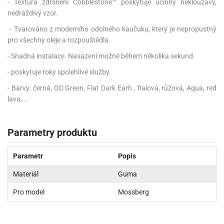
- Textura zdrsnění Cobblestone™ poskytuje účinný neklouzavý,
nedráždivý vzor.
- Tvarováno z moderního odolného kaučuku, který je nepropustný
pro všechny oleje a rozpouštědla.
- Snadná instalace. Nasazení možné během několika sekund.
- poskytuje roky spolehlivé služby.
- Barvy: černá, OD Green, Flat Dark Earh , fialová, růžová, Aqua, red
lava,...
Parametry produktu
Parametr
Popis
Materiál
Guma
Pro model
Mossberg