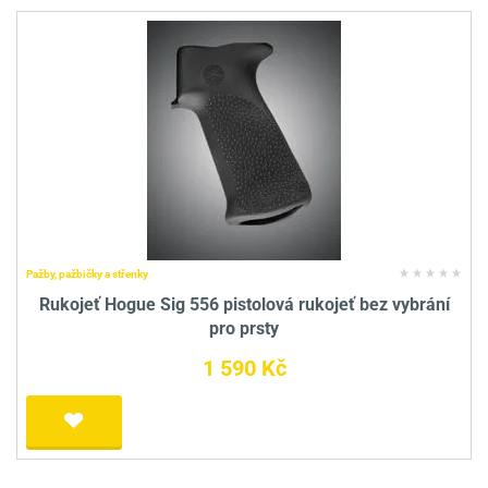
Pažby, pažbičky a střenky
Rukojeť Hogue Sig 556 pistolová rukojeť bez vybrání
pro prsty
1 590 Kč