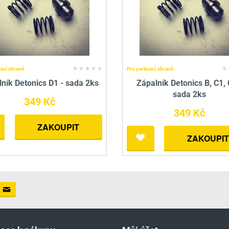
sní zbraně
Pro perkusní zbraně
ník Detonics D1 - sada 2ks
Zápalník Detonics B, C1, 
sada 2ks
349 Kč
349 Kč
ZAKOUPIT
ZAKOUPIT