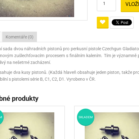
VLOŽ
Pro lištu weaver a picatinny
Náboje na ZP
Pistolové a revolverové náboje
Pro perkusní zbraně
Ochra
zbraně na ZP
Adaptéry
Puškové náboje
Ostatní
Rowan
Svítil
ací
nože
Pro lištu 15 - 17 mm
Brokové náboje
Bipody
Komentáře (0)
bíjecí
Malorážkové náboje
ní sada dvou náhradních pistonů pro perkusní pistole Czechgun Gladiato
cí
ší novým zušlechťovacím procesem s finálním kalením. Tím je významně p
livý na nešetrné zacházení.
ahuje dva kusy pistonů. (Každá hlaveň obsahuje jeden piston, takže pro 
ilní s pistolemi série B, C1, C2, D1. Vyrobeno v ČR.
bné produkty
M
SKLADEM