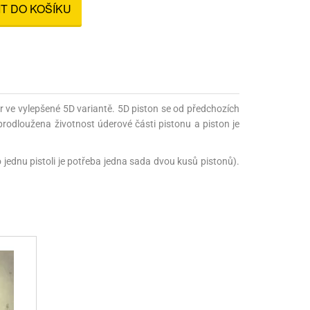
IT DO KOŠÍKU
nné prostředky
 Engineering
ny
, stolice a vaky
r ve vylepšené 5D variantě. 5D piston se od předchozích
rodloužena životnost úderové části pistonu a piston je
jednu pistoli je potřeba jedna sada dvou kusů pistonů).