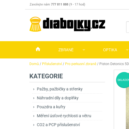
Zavolejte nám
777 811 888
(9 - 17 hod)
ZBRANĚ
OPTIKA
Vzduchovky
Vzduchovky na C
Puškohledy
Domů
/
Příslušenství
/
Pro perkusní zbraně
/
Piston Detonics 5D
KATEGORIE
Vzduchové pistole a revolvery
Příslušenství pro 
Příslušenství
Dalekohledy a dál
SKLADE
Plynové pistole a revolvery
Vzduchovky PCP
CO2 pistole
Pistole
Kolimátory, lasery
Pažby, pažbičky a střenky
Náhradní díly a doplňky
Perkusní zbraně
Vzduchovky pruži
PCP Pistole
Příslušenství
Montáže
Pouzdra a kufry
Zbraně na ZP
Revolvery
Revolvery
Pušky opakovací
Noční vidění a ter
Měření úsťové rychlosti a větru
Nože
Pružinové pistole
Pušky samonabíje
Nože s pevnou čep
CO2 a PCP příslušenství