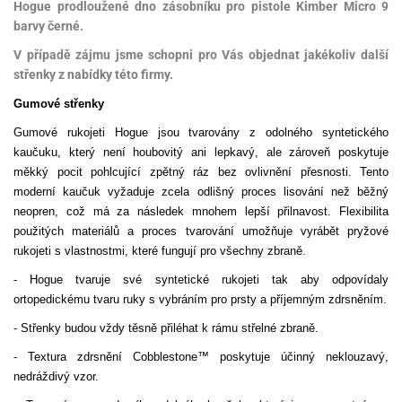
Hogue prodloužené dno zásobníku pro pistole Kimber Micro 9
barvy černé.
V případě zájmu jsme schopni pro Vás objednat jakékoliv další
střenky z nabídky této firmy.
Gumové střenky
Gumové rukojeti Hogue jsou tvarovány z odolného syntetického
kaučuku, který není houbovitý ani lepkavý, ale zároveň poskytuje
měkký pocit pohlcující zpětný ráz bez ovlivnění přesnosti. Tento
moderní kaučuk vyžaduje zcela odlišný proces lisování než běžný
neopren, což má za následek mnohem lepší přilnavost. Flexibilita
použitých materiálů a proces tvarování umožňuje vyrábět pryžové
rukojeti s vlastnostmi, které fungují pro všechny zbraně.
- Hogue tvaruje své syntetické rukojeti tak aby odpovídaly
ortopedickému tvaru ruky s vybráním pro prsty a příjemným zdrsněním.
- Střenky budou vždy těsně přiléhat k rámu střelné zbraně.
- Textura zdrsnění Cobblestone™ poskytuje účinný neklouzavý,
nedráždivý vzor.