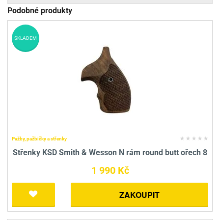
Podobné produkty
SKLADEM
Pažby, pažbičky a střenky
Střenky KSD Smith & Wesson N rám round butt ořech 8
1 990 Kč
ZAKOUPIT