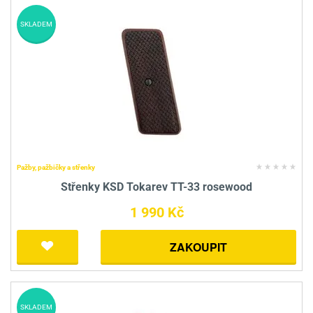
SKLADEM
Pažby, pažbičky a střenky
Střenky KSD Tokarev TT-33 rosewood
1 990 Kč
ZAKOUPIT
SKLADEM