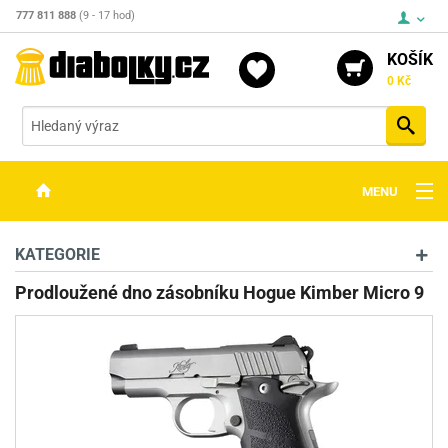
777 811 888
(9 - 17 hod)
KOŠÍK
0 Kč
Vyh
MENU
ZBRANĚ
KATEGORIE
OPTIKA
Prodloužené dno zásobníku Hogue Kimber Micro 9
STŘELIVO
PŘÍSLUŠENSTVÍ
DETEKTORY KOVŮ
KONTAKTY