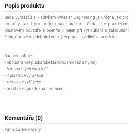
Popis produktu
Sada vyražečů s kladívkem Wheeler Engineering je určena jak pro
amatéry, tak i pro profesionální puškaře. Sada je v praktickém
plastovém pouzdře a oceníte ji nejen při vytloukání a zakloukání
čepů, úpravě mířidel, ale i při jiných pracech v dílně a na střelnici.
Sada obsahuje:
- oboustranné puškařské kladívko (mosaz a nylon)
- 8 mosazných vyrážečů
- 2 plastové vyrážeče
- 4 ocelové vyřážeče
- praktické pouzdro na přenášení
Komentáře (0)
Zatím žádné názory