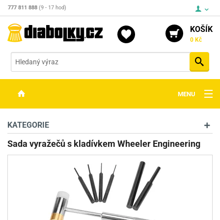
777 811 888
(9 - 17 hod)
KOŠÍK
0 Kč
Vyh
MENU
ZBRANĚ
KATEGORIE
OPTIKA
Sada vyražečů s kladívkem Wheeler Engineering
STŘELIVO
PŘÍSLUŠENSTVÍ
DETEKTORY KOVŮ
KONTAKTY