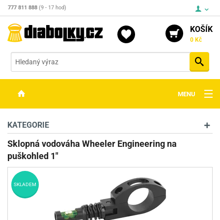
777 811 888
(9 - 17 hod)
KOŠÍK
0 Kč
Vyh
MENU
ZBRANĚ
KATEGORIE
OPTIKA
Sklopná vodováha Wheeler Engineering na
puškohled 1"
STŘELIVO
PŘÍSLUŠENSTVÍ
SKLADEM
DETEKTORY KOVŮ
KONTAKTY