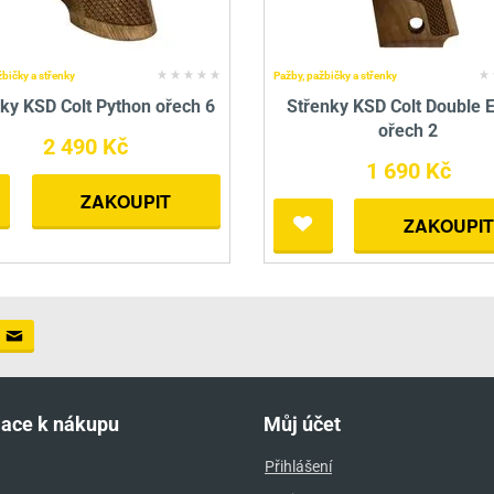
žbičky a střenky
Pažby, pažbičky a střenky
ky KSD Colt Python ořech 6
Střenky KSD Colt Double 
ořech 2
2 490 Kč
1 690 Kč
ZAKOUPIT
ZAKOUPIT
mace k nákupu
Můj účet
Přihlášení