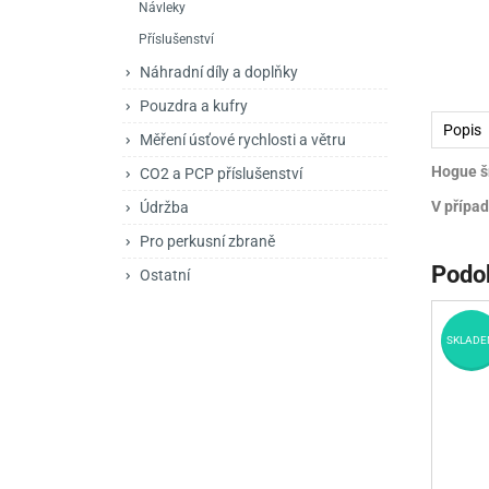
Návleky
Mačety a sekery
Zásobníky
Zavírací nože
Příslušenství
Praky
Příslušenství pro 
Kuchyňské nože
Náhradní díly a doplňky
Luky
Brokovnice opakov
Příslušenství pro 
Pouzdra a kufry
Popis
Měření úsťové rychlosti a větru
Kuše
Brokovnice samona
Hogue šr
CO2 a PCP příslušenství
Obranné prostředky
Pistole samonabíje
Obranné spreje
V případ
Údržba
Revolvery
Pro perkusní zbraně
Podo
Ostatní
SKLADE