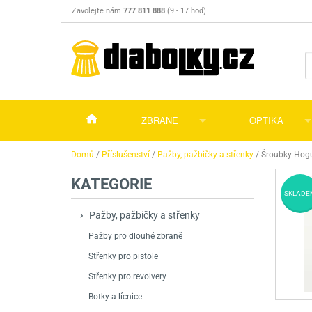
Zavolejte nám
777 811 888
(9 - 17 hod)
ZBRANĚ
OPTIKA
Vzduchovky
Vzduchovky na C
Puškohledy
Domů
/
Příslušenství
/
Pažby, pažbičky a střenky
/
Šroubky Hogu
KATEGORIE
Vzduchové pistole a revolvery
Příslušenství pro 
Příslušenství
Dalekohledy a dál
SKLADE
Plynové pistole a revolvery
Vzduchovky PCP
CO2 pistole
Pistole
Kolimátory, lasery
Pažby, pažbičky a střenky
Pažby pro dlouhé zbraně
Perkusní zbraně
Vzduchovky pruži
PCP Pistole
Příslušenství
Montáže
Střenky pro pistole
Zbraně na ZP
Revolvery
Revolvery
Pušky opakovací
Noční vidění a ter
Střenky pro revolvery
Nože
Pružinové pistole
Pušky samonabíje
Nože s pevnou čep
Botky a lícnice