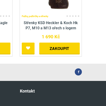
Pažby, pažbičky a střenky
Eagle
Střenky KSD Heckler & Koch Hk
P7, M10 a M13 ořech s logem
1 690 Kč
ZAKOUPIT
Kontakt