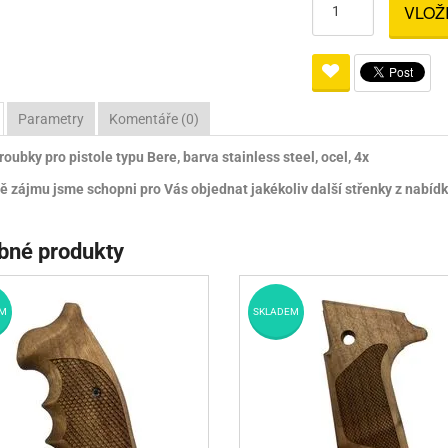
VLOŽ
Pro lištu weaver a picatinny
Náboje na ZP
Pistolové a revolverové náboje
Pro perkusní zbraně
Ochra
zbraně na ZP
Adaptéry
Puškové náboje
Ostatní
Rowan
Svítil
ací
nože
Pro lištu 15 - 17 mm
Brokové náboje
Bipody
Parametry
Komentáře (0)
bíjecí
Malorážkové náboje
oubky pro pistole typu Bere, barva stainless steel, ocel, 4x
cí
ě zájmu jsme schopni pro Vás objednat jakékoliv další střenky z nabídky
bné produkty
M
SKLADEM