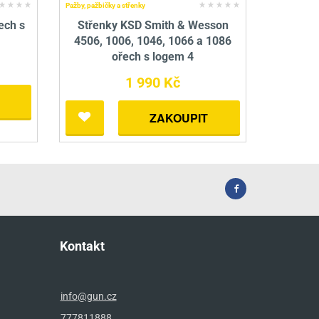
Pažby, pažbičky a střenky
ech s
Střenky KSD Smith & Wesson
4506, 1006, 1046, 1066 a 1086
ořech s logem 4
1 990 Kč
ZAKOUPIT
Kontakt
info@gun.cz
777811888