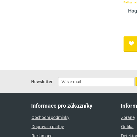
Pažby, pa
Hog
Newsletter
Informace pro zákazníky
Infor
Obchodní podmínky
Zbraně
Doprava a platby
Optika
Reklamace
Detekto