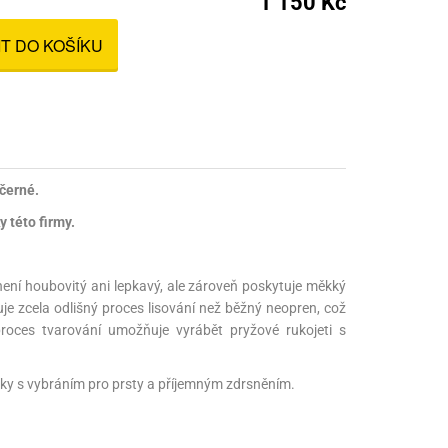
1 150 Kč
nné prostředky
IT DO KOŠÍKU
 Engineering
ny
, stolice a vaky
 černé.
 této firmy.
ení houbovitý ani lepkavý, ale zároveň poskytuje měkký
uje zcela odlišný proces lisování než běžný neopren, což
proces tvarování umožňuje vyrábět pryžové rukojeti s
uky s vybráním pro prsty a příjemným zdrsněním.