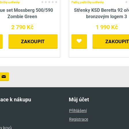
žbičky a střenky
Pažby, pažbičky a střenky
ue set Mossberg 500/590
Střenky KSD Beretta 92 oř
Zombie Green
bronzovým logem 3
2 790 Kč
1 990 Kč
ZAKOUPIT
ZAKOUPIT
mace k nákupu
Můj účet
Přihlášení
Registrace
ry kovů