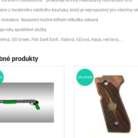
a zdrsnění Cobblestone™ poskytuje účinný neklouzavý, nedráždivý vzor.
áno z moderního odolného kaučuku, který je nepropustný pro všechny ole
 instalace. Nasazení možné během několika sekund.
je roky spolehlivé služby.
černá, OD Green, Flat Dark Earh , fialová, růžová, Aqua, red lava,...
bné produkty
M
SKLADEM