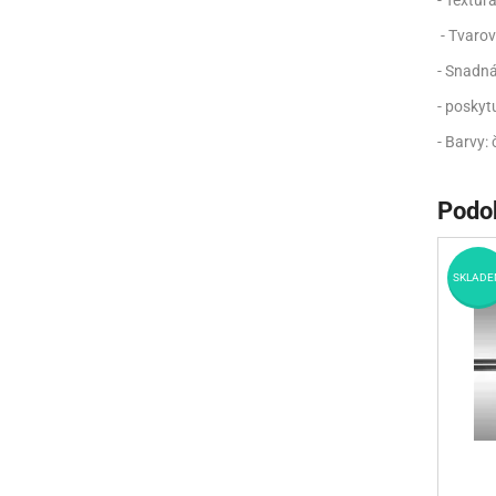
- Textur
- Tvarov
- Snadná
- poskytu
- Barvy: 
Podo
SKLADE