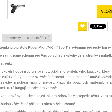
Pro lištu weaver a picatinny
Náboje na ZP
Pistolové a revolverové náboje
Pro perkusní zbraně
Ochra
VLOŽ
zbraně na ZP
Adaptéry
Puškové náboje
Ostatní
Rowan
Svítil
ací
nože
Pro lištu 15 - 17 mm
Brokové náboje
Bipody
bíjecí
Malorážkové náboje
Parametry
Komentáře (0)
cí
řenky pro pistole Ruger MK II/MK III "Sport" s vybráním pro prsty, barvy
ě zájmu jsme schopni pro Vás objednat jakékoliv další střenky z nabídky
střenky
ukojeti Hogue jsou tvarovány z odolného syntetického kaučuku, který n
hlcující zpětný ráz bez ovlivnění přesnosti. Tento moderní kaučuk vyžad
ásledek mnohem lepší přilnavost. Flexibilita použitých materiálů a 
tmi, které fungují pro všechny zbraně.
tvaruje své syntetické rukojeti tak aby odpovídaly ortopedickému tvaru r
y budou vždy těsně přiléhat k rámu střelné zbraně.