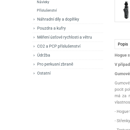
Návleky
Mačety a sekery
Zásobníky
Zavírací nože
Příslušenství
Praky
Příslušenství pro 
Kuchyňské nože
Náhradní díly a doplňky
Luky
Brokovnice opakov
Příslušenství pro 
Pouzdra a kufry
Měření úsťové rychlosti a větru
Kuše
Brokovnice samona
Popis
CO2 a PCP příslušenství
Obranné prostředky
Pistole samonabíje
Obranné spreje
Hogue st
Údržba
Revolvery
Pro perkusní zbraně
V případ
Ostatní
Gumové 
Gumové r
pocit po
má za n
vlastnos
- Hogue 
- Střenk