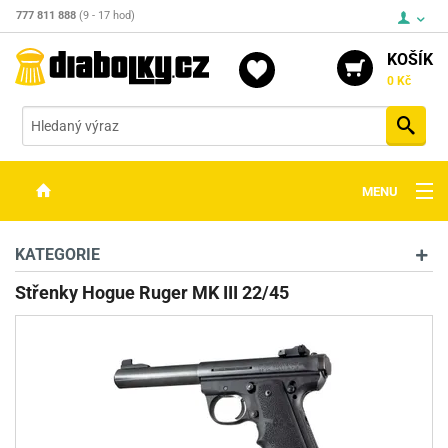
777 811 888
(9 - 17 hod)
KOŠÍK
0 Kč
Vyh
MENU
ZBRANĚ
KATEGORIE
OPTIKA
Střenky Hogue Ruger MK III 22/45
STŘELIVO
PŘÍSLUŠENSTVÍ
DETEKTORY KOVŮ
KONTAKTY