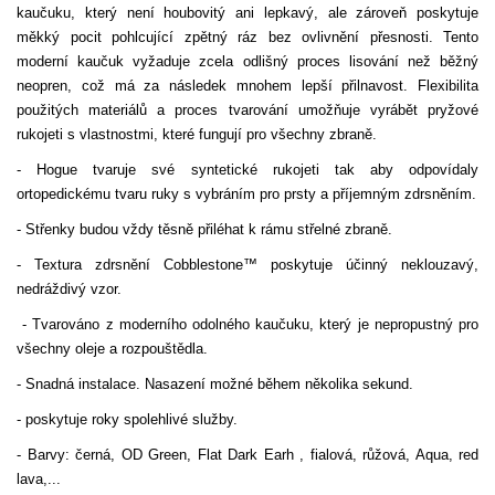
kaučuku, který není houbovitý ani lepkavý, ale zároveň poskytuje
měkký pocit pohlcující zpětný ráz bez ovlivnění přesnosti. Tento
moderní kaučuk vyžaduje zcela odlišný proces lisování než běžný
neopren, což má za následek mnohem lepší přilnavost. Flexibilita
použitých materiálů a proces tvarování umožňuje vyrábět pryžové
rukojeti s vlastnostmi, které fungují pro všechny zbraně.
- Hogue tvaruje své syntetické rukojeti tak aby odpovídaly
ortopedickému tvaru ruky s vybráním pro prsty a příjemným zdrsněním.
- Střenky budou vždy těsně přiléhat k rámu střelné zbraně.
- Textura zdrsnění Cobblestone™ poskytuje účinný neklouzavý,
nedráždivý vzor.
- Tvarováno z moderního odolného kaučuku, který je nepropustný pro
všechny oleje a rozpouštědla.
- Snadná instalace. Nasazení možné během několika sekund.
- poskytuje roky spolehlivé služby.
- Barvy: černá, OD Green, Flat Dark Earh , fialová, růžová, Aqua, red
lava,...