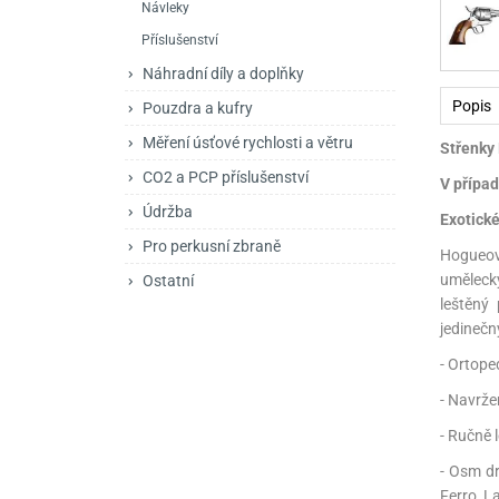
Návleky
Mačety a sekery
Zásobníky
Zavírací nože
Příslušenství
Praky
Příslušenství pro 
Kuchyňské nože
Náhradní díly a doplňky
Luky
Brokovnice opakov
Příslušenství pro 
Popis
Pouzdra a kufry
Měření úsťové rychlosti a větru
Střenky
Kuše
Brokovnice samona
CO2 a PCP příslušenství
V případ
Obranné prostředky
Pistole samonabíje
Obranné spreje
Údržba
Exotické
Revolvery
Pro perkusní zbraně
Hogueov
uměleck
Ostatní
leštěný
jedinečn
- Ortope
- Navrže
- Ručně 
- Osm dr
Ferro, 