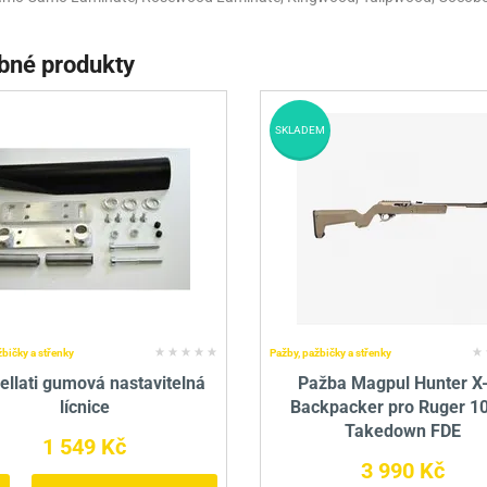
bné produkty
SKLADEM
žbičky a střenky
Pažby, pažbičky a střenky
ellati gumová nastavitelná
Pažba Magpul Hunter X
lícnice
Backpacker pro Ruger 1
Takedown FDE
1 549 Kč
3 990 Kč