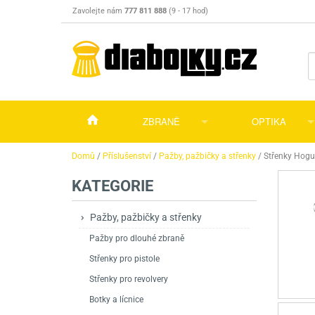
Zavolejte nám
777 811 888
(9 - 17 hod)
ZBRANĚ
OPTIKA
Vzduchovky
Vzduchovky na C
Puškohledy
Domů
/
Příslušenství
/
Pažby, pažbičky a střenky
/
Střenky Hog
KATEGORIE
Vzduchové pistole a revolvery
Příslušenství pro 
Příslušenství
Dalekohledy a dál
Plynové pistole a revolvery
Vzduchovky PCP
CO2 pistole
Pistole
Kolimátory, lasery
Pažby, pažbičky a střenky
Pažby pro dlouhé zbraně
Perkusní zbraně
Vzduchovky pruži
PCP Pistole
Příslušenství
Montáže
Střenky pro pistole
Zbraně na ZP
Revolvery
Revolvery
Pušky opakovací
Noční vidění a ter
Střenky pro revolvery
Nože
Pružinové pistole
Pušky samonabíje
Nože s pevnou čep
Botky a lícnice