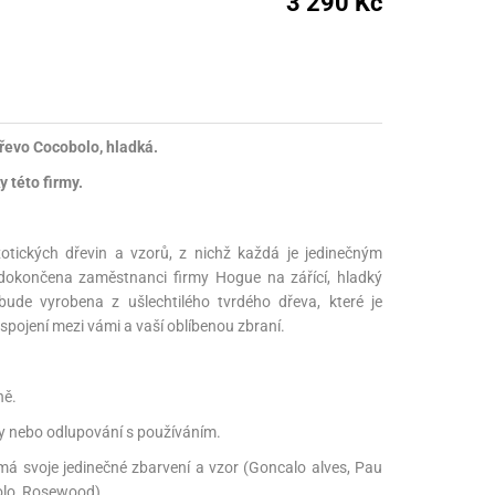
3 290 Kč
nné prostředky
 Engineering
ny
, stolice a vaky
řevo Cocobolo, hladká.
 této firmy.
otických dřevin a vzorů, z nichž každá je jedinečným
okončena zaměstnanci firmy Hogue na zářící, hladký
ude vyrobena z ušlechtilého tvrdého dřeva, které je
spojení mezi vámi a vaší oblíbenou zbraní.
ně.
ny nebo odlupování s používáním.
má svoje jedinečné zbarvení a vzor (Goncalo alves, Pau
lo, Rosewood).