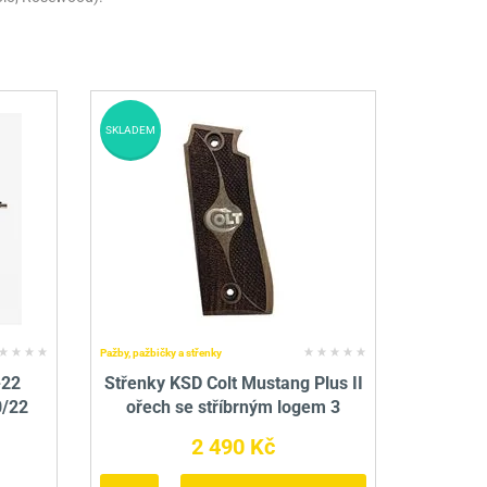
SKLADEM
Pažby, pažbičky a střenky
-22
Střenky KSD Colt Mustang Plus II
0/22
ořech se stříbrným logem 3
2 490 Kč