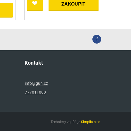
ZAKOUPIT
Kontakt
info@gun.cz
777811888
Technicky zajišťuje
Simplia s.r.o.