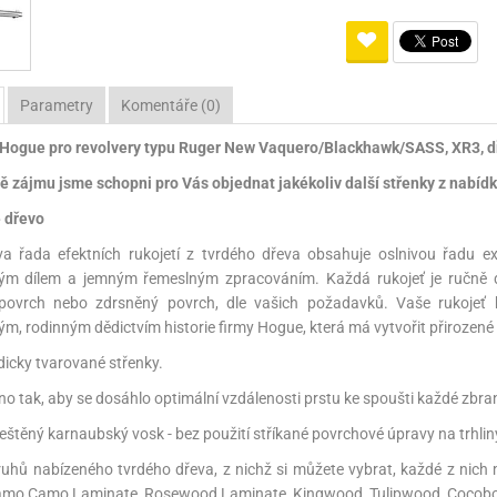
Pro lištu weaver a picatinny
Náboje na ZP
Pistolové a revolverové náboje
Pro perkusní zbraně
Ochra
zbraně na ZP
Adaptéry
Puškové náboje
Ostatní
Rowan
Svítil
ací
nože
Pro lištu 15 - 17 mm
Brokové náboje
Bipody
Parametry
Komentáře (0)
 Hogue pro revolvery typu Ruger New Vaquero/Blackhawk/SASS, XR3, d
bíjecí
Malorážkové náboje
ě zájmu jsme schopni pro Vás objednat jakékoliv další střenky z nabídky
cí
 dřevo
a řada efektních rukojetí z tvrdého dřeva obsahuje oslnivou řadu ex
ým dílem a jemným řemeslným zpracováním. Každá rukojeť je ručně d
 povrch nebo zdrsněný povrch, dle vašich požadavků. Vaše rukojeť b
ým, rodinným dědictvím historie firmy Hogue, která má vytvořit přirozené 
dicky tvarované střenky.
no tak, aby se dosáhlo optimální vzdálenosti prstu ke spoušti každé zbra
leštěný karnaubský vosk - bez použití stříkané povrchové úpravy na trhli
uhů nabízeného tvrdého dřeva, z nichž si můžete vybrat, každé z nich 
Lamo Camo Laminate, Rosewood Laminate, Kingwood, Tulipwood, Cocobo