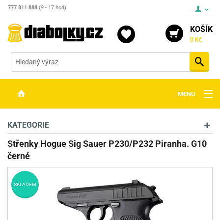
777 811 888
(9 - 17 hod)
KOŠÍK
0 Kč
Vyh
MENU
ZBRANĚ
KATEGORIE
OPTIKA
Střenky Hogue Sig Sauer P230/P232 Piranha. G10
černé
STŘELIVO
PŘÍSLUŠENSTVÍ
SKLADEM
DETEKTORY KOVŮ
KONTAKTY