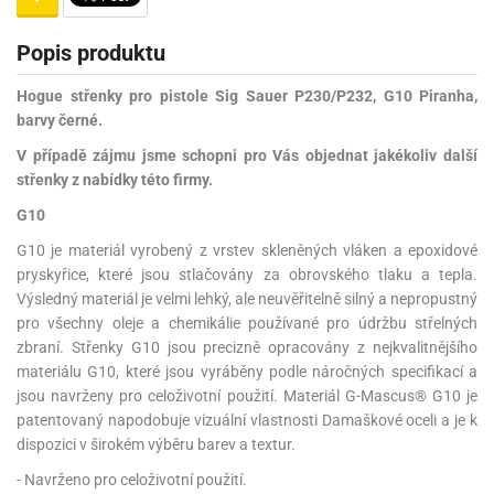
Popis produktu
Hogue střenky pro pistole Sig Sauer P230/P232, G10 Piranha,
barvy černé.
V případě zájmu jsme schopni pro Vás objednat jakékoliv další
střenky z nabídky této firmy.
G10
G10 je materiál vyrobený z vrstev skleněných vláken a epoxidové
pryskyřice, které jsou stlačovány za obrovského tlaku a tepla.
Výsledný materiál je velmi lehký, ale neuvěřitelně silný a nepropustný
pro všechny oleje a chemikálie používané pro údržbu střelných
zbraní. Střenky G10 jsou precizně opracovány z nejkvalitnějšího
materiálu G10, které jsou vyráběny podle náročných specifikací a
jsou navrženy pro celoživotní použití. Materiál G-Mascus® G10 je
patentovaný napodobuje vizuální vlastnosti Damaškové oceli a je k
dispozici v širokém výběru barev a textur.
- Navrženo pro celoživotní použití.