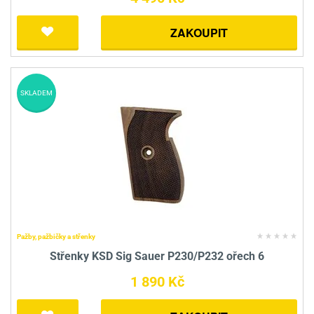
ZAKOUPIT
SKLADEM
Pažby, pažbičky a střenky
Střenky KSD Sig Sauer P230/P232 ořech 6
1 890 Kč