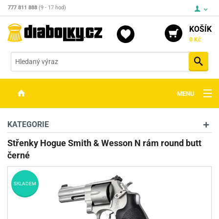
777 811 888
(9 - 17 hod)
KOŠÍK
0 Kč
Vyh
MENU
ZBRANĚ
KATEGORIE
OPTIKA
Střenky Hogue Smith & Wesson N rám round butt
černé
STŘELIVO
PŘÍSLUŠENSTVÍ
SKLADEM
DETEKTORY KOVŮ
KONTAKTY