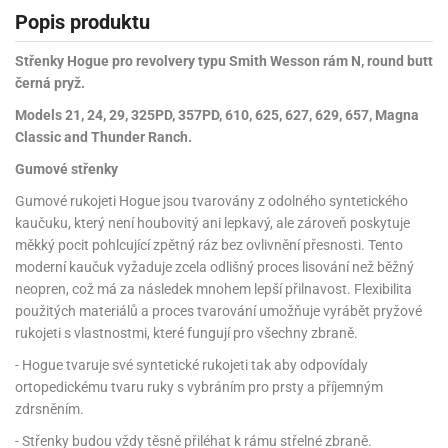
Popis produktu
Střenky Hogue pro revolvery typu Smith Wesson rám N, round butt
černá pryž.
Models 21, 24, 29, 325PD, 357PD, 610, 625, 627, 629, 657, Magna
Classic and Thunder Ranch.
Gumové střenky
Gumové rukojeti Hogue jsou tvarovány z odolného syntetického
kaučuku, který není houbovitý ani lepkavý, ale zároveň poskytuje
měkký pocit pohlcující zpětný ráz bez ovlivnění přesnosti. Tento
moderní kaučuk vyžaduje zcela odlišný proces lisování než běžný
neopren, což má za následek mnohem lepší přilnavost. Flexibilita
použitých materiálů a proces tvarování umožňuje vyrábět pryžové
rukojeti s vlastnostmi, které fungují pro všechny zbraně.
- Hogue tvaruje své syntetické rukojeti tak aby odpovídaly
ortopedickému tvaru ruky s vybráním pro prsty a příjemným
zdrsněním.
- Střenky budou vždy těsně přiléhat k rámu střelné zbraně.