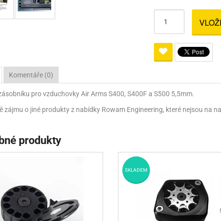
Pro lištu weaver a picatinny
Náboje na ZP
Pistolové a revolverové náboje
Pro perkusní zbraně
Ochra
VLOŽ
zbraně na ZP
Adaptéry
Puškové náboje
Ostatní
Rowan
Svítil
ací
nože
Pro lištu 15 - 17 mm
Brokové náboje
Bipody
bíjecí
Malorážkové náboje
Komentáře (0)
cí
zásobníku pro vzduchovky Air Arms S400, S400F a S500 5,5mm.
ě zájmu o jiné produkty z nabídky Rowam Engineering, které nejsou na na
bné produkty
SKLADEM