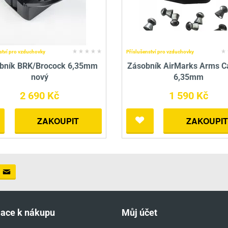
ství pro vzduchovky
Příslušenství pro vzduchovky
bník BRK/Brocock 6,35mm
Zásobník AirMarks Arms 
nový
6,35mm
2 690 Kč
1 590 Kč
ZAKOUPIT
ZAKOUPIT
mace k nákupu
Můj účet