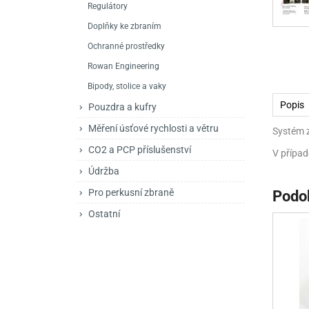
Regulátory
Mačety a sekery
Zásobníky
Zavírací nože
Doplňky ke zbraním
Praky
Příslušenství pro 
Kuchyňské nože
Ochranné prostředky
Luky
Brokovnice opakov
Příslušenství pro 
Rowan Engineering
Bipody, stolice a vaky
Kuše
Brokovnice samona
Popis
Pouzdra a kufry
Obranné prostředky
Pistole samonabíje
Obranné spreje
Měření úsťové rychlosti a větru
Systém 
Revolvery
CO2 a PCP příslušenství
V případ
Údržba
Pro perkusní zbraně
Podo
Ostatní