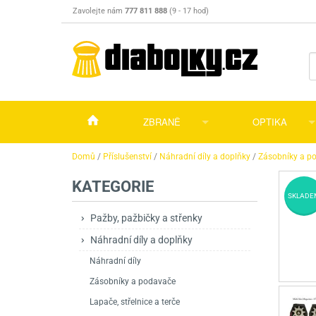
Zavolejte nám
777 811 888
(9 - 17 hod)
ZBRANĚ
OPTIKA
Vzduchovky
Vzduchovky na C
Puškohledy
Domů
/
Příslušenství
/
Náhradní díly a doplňky
/
Zásobníky a p
KATEGORIE
Vzduchové pistole a revolvery
Příslušenství pro 
Příslušenství
Dalekohledy a dál
SKLADE
Plynové pistole a revolvery
Vzduchovky PCP
CO2 pistole
Pistole
Kolimátory, lasery
Pažby, pažbičky a střenky
Náhradní díly a doplňky
Perkusní zbraně
Vzduchovky pruži
PCP Pistole
Příslušenství
Montáže
Náhradní díly
Zbraně na ZP
Revolvery
Revolvery
Pušky opakovací
Noční vidění a ter
Zásobníky a podavače
Nože
Pružinové pistole
Pušky samonabíje
Nože s pevnou čep
Lapače, střelnice a terče