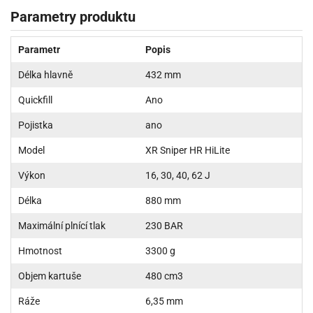
Parametry produktu
Parametr
Popis
Délka hlavně
432 mm
Quickfill
Ano
Pojistka
ano
Model
XR Sniper HR HiLite
Výkon
16, 30, 40, 62 J
Délka
880 mm
Maximální plnící tlak
230 BAR
Hmotnost
3300 g
Objem kartuše
480 cm3
Ráže
6,35 mm