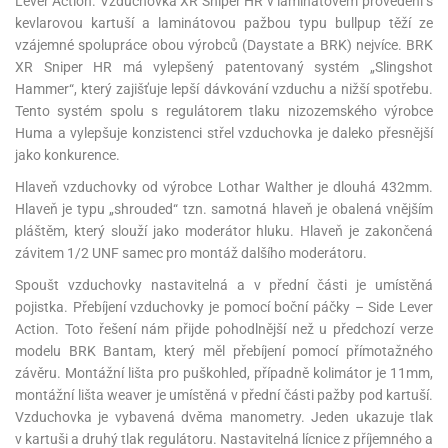
Lever Action. Vzduchovka XR Sniper HR v laminátovém provedení s
kevlarovou kartuší a laminátovou pažbou typu bullpup těží ze
vzájemné spolupráce obou výrobců (Daystate a BRK) nejvíce. BRK
XR Sniper HR má vylepšený patentovaný systém „Slingshot
Hammer“, který zajišťuje lepší dávkování vzduchu a nižší spotřebu.
Tento systém spolu s regulátorem tlaku nizozemského výrobce
Huma a vylepšuje konzistenci střel vzduchovka je daleko přesnější
jako konkurence.
Hlaveň vzduchovky od výrobce Lothar Walther je dlouhá 432mm.
Hlaveň je typu „shrouded“ tzn. samotná hlaveň je obalená vnějším
pláštěm, který slouží jako moderátor hluku. Hlaveň je zakončená
závitem 1/2 UNF samec pro montáž dalšího moderátoru.
Spoušt vzduchovky nastavitelná a v přední části je umístěná
pojistka. Přebíjení vzduchovky je pomocí boční páčky – Side Lever
Action. Toto řešení nám přijde pohodlnější než u předchozí verze
modelu BRK Bantam, který měl přebíjení pomocí přímotažného
závěru. Montážní lišta pro puškohled, případně kolimátor je 11mm,
montážní lišta weaver je umístěná v přední části pažby pod kartuší.
Vzduchovka je vybavená dvěma manometry. Jeden ukazuje tlak
v kartuši a druhý tlak regulátoru. Nastavitelná lícnice z příjemného a