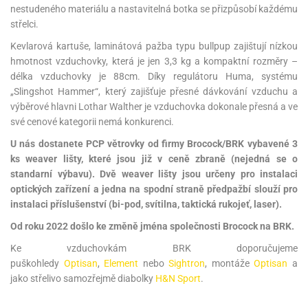
nestudeného materiálu a nastavitelná botka se přizpůsobí každému
střelci.
Kevlarová kartuše, laminátová pažba typu bullpup zajištují nízkou
hmotnost vzduchovky, která je jen 3,3 kg a kompaktní rozměry –
délka vzduchovky je 88cm. Díky regulátoru Huma, systému
„Slingshot Hammer“, který zajišťuje přesné dávkování vzduchu a
výběrové hlavni Lothar Walther je vzduchovka dokonale přesná a ve
své cenové kategorii nemá konkurenci.
U nás dostanete PCP větrovky od firmy Brocock/BRK vybavené 3
ks weaver lišty, které jsou již v ceně zbraně (nejedná se o
standarní výbavu). Dvě weaver lišty jsou určeny pro instalaci
optických zařízení a jedna na spodní straně předpažbí slouží pro
instalaci příslušenství (bi-pod, svítilna, taktická rukojeť, laser).
Od roku 2022 došlo ke změně jména společnosti Brocock na BRK.
Ke vzduchovkám BRK doporučujeme
puškohledy
Optisan
,
Element
nebo
Sightron
, montáže
Optisan
a
jako střelivo samozřejmě diabolky
H&N Sport
.