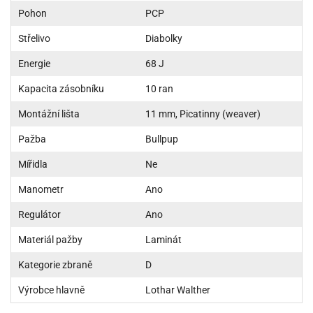
Pohon
PCP
Střelivo
Diabolky
Energie
68 J
Kapacita zásobníku
10 ran
Montážní lišta
11 mm, Picatinny (weaver)
Pažba
Bullpup
Mířidla
Ne
Manometr
Ano
Regulátor
Ano
Materiál pažby
Laminát
Kategorie zbraně
D
Výrobce hlavně
Lothar Walther