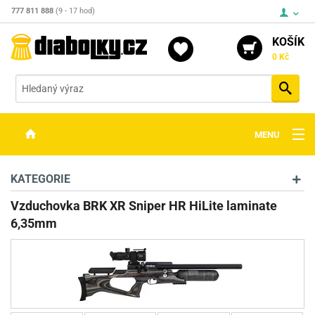
777 811 888
(9 - 17 hod)
KOŠÍK
0 Kč
Vyh
MENU
ZBRANĚ
KATEGORIE
OPTIKA
Vzduchovka BRK XR Sniper HR HiLite laminate
6,35mm
STŘELIVO
PŘÍSLUŠENSTVÍ
DETEKTORY KOVŮ
KONTAKTY