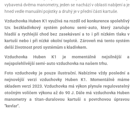
vybavená dvěma manometry, jeden se nachází v oblasti nabíjení a je
hned vedle manuální pojistky a druhý je v přední části kartuše.
Vzduchovka Huben K1 využívá na rozdíl od konkurence spolehlivý
tzv. bezkladívkový systém pohonu semi-auto, který zaručuje
hladší a rychlejší chod bez zasekávaní a to i při nízkém tlaku v
kartuši nebo i při nízké okolní teplotě. Zároveň má tento systém
delší životnost proti systémům s kladívkem.
Vzduchovka Huben K1 je momentálně nejsilnější a
nejspolehlivější semi-auto vzduchovka na našem trhu.
Foto vzduchovky je pouze ilustrační. Nabízíme vždy poslední a
nejnovější verzi vzduchovky Huben K1. Momentálně máme
skladem verzi 2023. Vzduchovka má výkon plynule regulovatelný
otočným voličem výkonu až do 90 J. Dále má vzduchovka Huben
manometry a titan-duralovou kartuši s povrchovou úpravou
"kevlar".