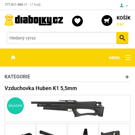
777 811 888
(9 - 17 hod)
KOŠÍK
0 Kč
Vyh
MENU
ZBRANĚ
KATEGORIE
OPTIKA
Vzduchovka Huben K1 5,5mm
STŘELIVO
SKLADEM
PŘÍSLUŠENSTVÍ
DETEKTORY KOVŮ
KONTAKTY