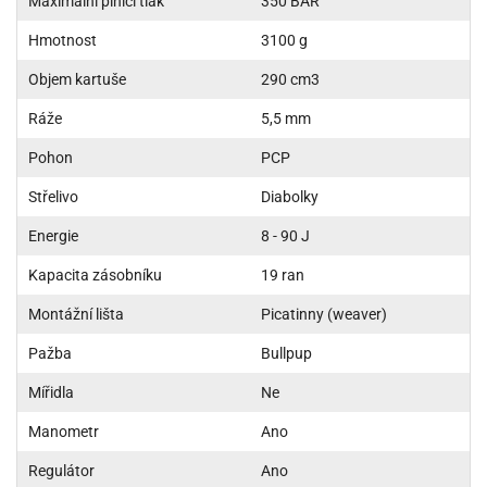
Maximální plnící tlak
350 BAR
Hmotnost
3100 g
Objem kartuše
290 cm3
Ráže
5,5 mm
Pohon
PCP
Střelivo
Diabolky
Energie
8 - 90 J
Kapacita zásobníku
19 ran
Montážní lišta
Picatinny (weaver)
Pažba
Bullpup
Mířidla
Ne
Manometr
Ano
Regulátor
Ano