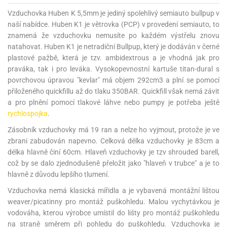
Vzduchovka Huben K 5,5mm je jediný spolehlivý semiauto bullpup v
naší nabídce. Huben K1 je větrovka (PCP) v provedení semiauto, to
znamená že vzduchovku nemusíte po každém výstřelu znovu
natahovat. Huben K1 je netradiční Bullpup, který je dodáván v černé
plastové pažbě, která je tzv. ambidextrous a je vhodná jak pro
praváka, tak i pro leváka. Vysokopevnostní kartuše titan-dural s
povrchovou úpravou "kevlar" má objem 292cm3 a plní se pomocí
přiloženého quickfillu až do tlaku 350BAR. Quickfill však nemá závit
a pro plnění pomocí tlakové láhve nebo pumpy je potřeba ještě
rychlospojka
.
Zásobník vzduchovky má 19 ran a nelze ho vyjmout, protože je ve
zbrani zabudován napevno. Celková délka vzduchovky je 83cm a
délka hlavně činí 60cm. Hlaveň vzduchovky je tzv shrouded barell,
což by se dalo zjednodušeně přeložit jako "hlaveň v trubce" a je to
hlavně z důvodu lepšího tlumení.
Vzduchovka nemá klasická mířidla a je vybavená montážní lištou
weaver/picatinny pro montáž puškohledu. Malou vychytávkou je
vodováha, kterou výrobce umístil do lišty pro montáž puškohledu
na straně směrem při pohledu do puškohledu. Vzduchovka je