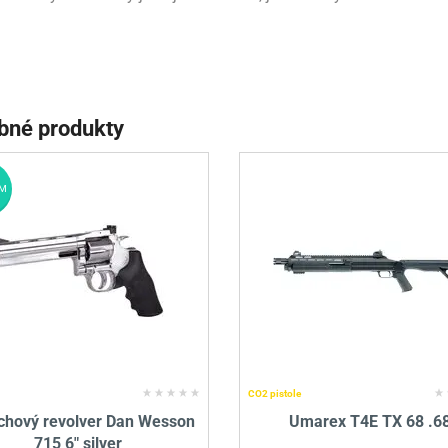
bné produkty
M
CO2 pistole
chový revolver Dan Wesson
Umarex T4E TX 68 .6
715 6" silver