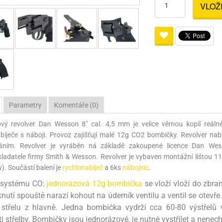
VLOŽ
Pro lištu weaver a picatinny
Náboje na ZP
Pistolové a revolverové náboje
Pro perkusní zbraně
Ochra
zbraně na ZP
Adaptéry
Puškové náboje
Ostatní
Rowan
Svítil
ací
nože
Pro lištu 15 - 17 mm
Brokové náboje
Bipody
bíjecí
Malorážkové náboje
cí
Parametry
Komentáře (0)
vý revolver Dan Wesson 8" cal. 4,5 mm je velice věrnou kopíí reáln
bíječe s náboji. Provoz zajišťují malé 12g CO2 bombičky. Revolver nab
áním. Revolver je vyráběn ná základě zakoupené licence Dan We
ladatele firmy Smith & Wesson. Revolver je vybaven montážní lištou 1
y). Součástí balení je
rychlonabíječ
a 6ks
nábojnic
.
p systému CO:
jednorázová 12g bombička
se vloží vloží do zbr
knutí spouště narazí kohout na úderník ventilu a ventil se otevř
střelu z hlavně. Jedna bombička vydrží cca 60-80 výstřelů v
ti střelby. Bombičky jsou jednorázové, je nutné vystřílet a nenec