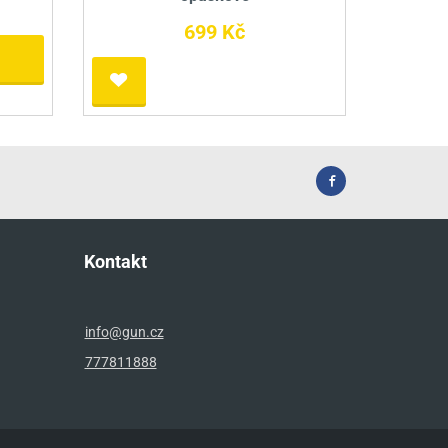
699 Kč
Kontakt
info@gun.cz
777811888