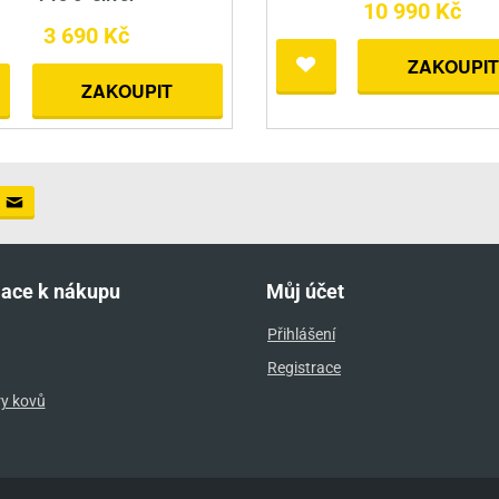
10 990 Kč
3 690 Kč
ZAKOUPIT
ZAKOUPIT
mace k nákupu
Můj účet
Přihlášení
Registrace
ry kovů