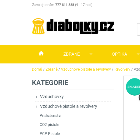
Zavolejte nám
777 811 888
(9 - 17 hod)
ZBRANĚ
OPTIKA
Vzduchovky
Vzduchovky na C
Puškohledy
Domů
/
Zbraně
/
Vzduchové pistole a revolvery
/
Revolvery
/
Vzd
KATEGORIE
Vzduchové pistole a revolvery
Příslušenství pro 
Příslušenství
Dalekohledy a dál
SKLADE
Plynové pistole a revolvery
Vzduchovky PCP
CO2 pistole
Pistole
Kolimátory, lasery
Vzduchovky
Vzduchové pistole a revolvery
Perkusní zbraně
Vzduchovky pruži
PCP Pistole
Příslušenství
Montáže
Příslušenství
Zbraně na ZP
Revolvery
Revolvery
Pušky opakovací
Noční vidění a ter
CO2 pistole
Nože
Pružinové pistole
Pušky samonabíje
Nože s pevnou čep
PCP Pistole