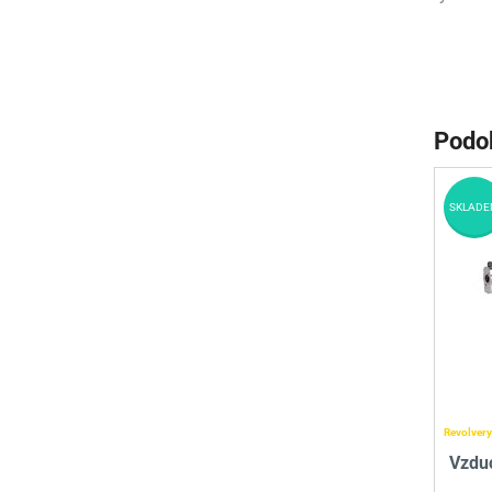
Podo
SKLADE
Revolvery
Vzdu