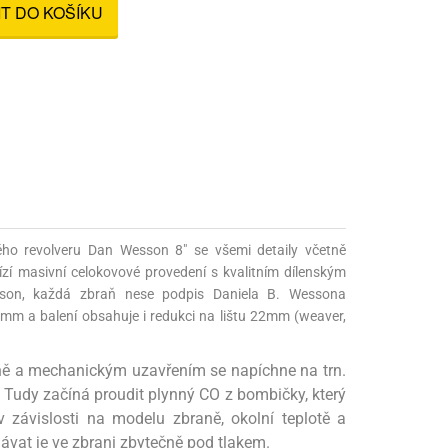
IT DO KOŠÍKU
nné prostředky
 Engineering
ny
, stolice a vaky
ého revolveru Dan Wesson 8" se všemi detaily včetně
ízí masivní celokovové provedení s kvalitním dílenským
sson, každá zbraň nese podpis Daniela B. Wessona
1mm a balení obsahuje i redukci na lištu 22mm (weaver,
aně a mechanickým uzavřením se napíchne na trn.
e. Tudy začíná proudit plynný CO z bombičky, který
 závislosti na modelu zbraně, okolní teplotě a
hávat je ve zbrani zbytečně pod tlakem.