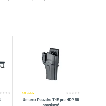
CO2 pistole
8
Umarex Pouzdro T4E pro HDP 50
opaskové