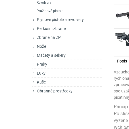
Revolvery
Mačety a sekery
Zásobníky
Zavírací nože
Pružinové pistole
Praky
Příslušenství pro 
Kuchyňské nože
Plynové pistole a revolvery
Luky
Brokovnice opakov
Příslušenství pro 
Perkusní zbraně
Zbraně na ZP
Kuše
Brokovnice samona
Nože
Obranné prostředky
Pistole samonabíje
Obranné spreje
Mačety a sekery
Popis
Revolvery
Praky
Vzducho
Luky
rychlona
Kuše
zpracov
spoluzak
Obranné prostředky
picatinn
Princi
Po stis
vyžene 
rychlos