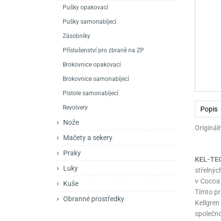
Mačety a sekery
Zásobníky
Zavírací nože
Pušky opakovací
Pušky samonabíjecí
Praky
Příslušenství pro 
Kuchyňské nože
Zásobníky
Luky
Brokovnice opakov
Příslušenství pro 
Příslušenství pro zbraně na ZP
Brokovnice opakovací
Kuše
Brokovnice samona
Brokovnice samonabíjecí
Obranné prostředky
Pistole samonabíje
Obranné spreje
Pistole samonabíjecí
Revolvery
Revolvery
Popis
Nože
Originál
Mačety a sekery
Praky
KEL-TE
Luky
střelnýc
v Cocoa 
Kuše
Tímto pr
Obranné prostředky
Kellgre
společno