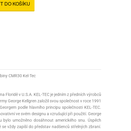
IT DO KOŠÍKU
nné prostředky
 Engineering
ny
, stolice a vaky
abiny CMR30 Kel-Tec
 na Floridě v U.S.A. KEL-TEC je jedním z předních výrobců
firmy George Kellgren založil svou společnost v roce 1991
Georgem podle hlavního principu společnosti KEL-TEC.
vativní ve svém designu a vzrušující při použití. George
ní mu bylo umožněno dosáhnout amerického snu. Úspěch
eré se vždy zapíší do představ nadšenců střelných zbraní.