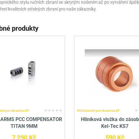
pnického stylu ručních zbraní se skrytým nošením až po vytváření špič
ření kvalitních střelných zbraní pro naše zákazníky.
bné produkty
ství pro zbraně na ZP
Příslušenství pro zbraně na ZP
 ARMS PCC COMPENSATOR
Hliníková vložka do záso
TITAN 9MM
Kel-Tec KS7
7 290 Kč
590 Kč