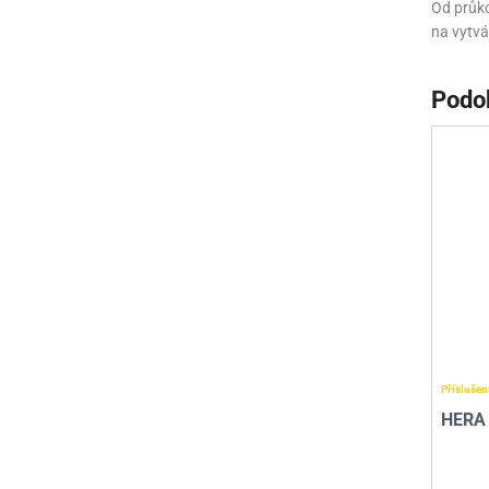
Od průko
na vytvá
Podo
Příslušen
HERA