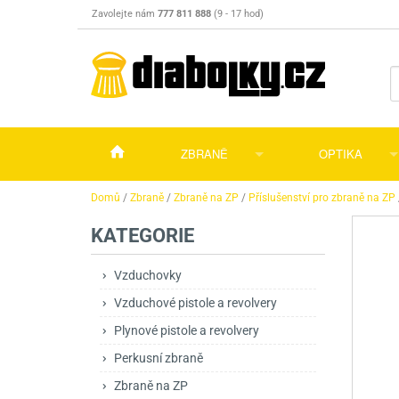
Zavolejte nám
777 811 888
(9 - 17 hod)
ZBRANĚ
OPTIKA
Vzduchovky
Vzduchovky na C
Puškohledy
Domů
/
Zbraně
/
Zbraně na ZP
/
Příslušenství pro zbraně na ZP
KATEGORIE
Vzduchové pistole a revolvery
Příslušenství pro 
Příslušenství
Dalekohledy a dál
Plynové pistole a revolvery
Vzduchovky PCP
CO2 pistole
Pistole
Kolimátory, lasery
Vzduchovky
Vzduchové pistole a revolvery
Perkusní zbraně
Vzduchovky pruži
PCP Pistole
Příslušenství
Montáže
Plynové pistole a revolvery
Zbraně na ZP
Revolvery
Revolvery
Pušky opakovací
Noční vidění a ter
Perkusní zbraně
Nože
Pružinové pistole
Pušky samonabíje
Nože s pevnou čep
Zbraně na ZP