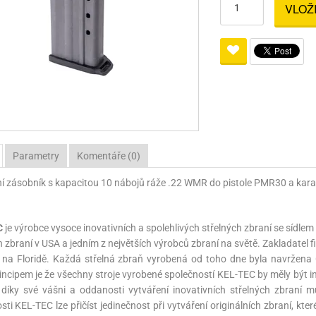
VLOŽ
Pro lištu weaver a picatinny
Náboje na ZP
Pistolové a revolverové náboje
Pro perkusní zbraně
Ochra
zbraně na ZP
Adaptéry
Puškové náboje
Ostatní
Rowan
Svítil
ací
nože
Pro lištu 15 - 17 mm
Brokové náboje
Bipody
bíjecí
Malorážkové náboje
cí
Parametry
Komentáře (0)
ní zásobník s kapacitou 10 nábojů ráže .22 WMR do pistole PMR30 a kar
C
je výrobce vysoce inovativních a spolehlivých střelných zbraní se sídlem
h zbraní v USA a jedním z největších výrobců zbraní na světě. Zakladatel 
na Floridě. Každá střelná zbraň vyrobená od toho dne byla navržena 
incipem je že všechny stroje vyrobené společností KEL-TEC by měly být ino
n díky své vášni a oddanosti vytváření inovativních střelných zbra
sti KEL-TEC lze přičíst jedinečnost při vytváření originálních zbraní, kt