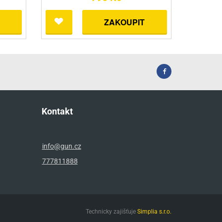
ZAKOUPIT
Kontakt
info@gun.cz
777811888
Technicky zajišťuje
Simplia s.r.o.