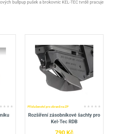
kových bullpup pušek a brokovnic KEL-TEC tvrdě pracuje
Příslušenství pro zbraně na ZP
bníku
Rozšíření zásobníkové šachty pro
Kel-Tec RDB
790 Kč