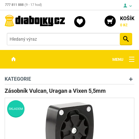
777 811 888
(9 - 17 hod)
KOŠÍK
0 Kč
Vyh
MENU
ZBRANĚ
KATEGORIE
OPTIKA
Zásobník Vulcan, Uragan a Vixen 5,5mm
STŘELIVO
SKLADEM
PŘÍSLUŠENSTVÍ
DETEKTORY KOVŮ
KONTAKTY