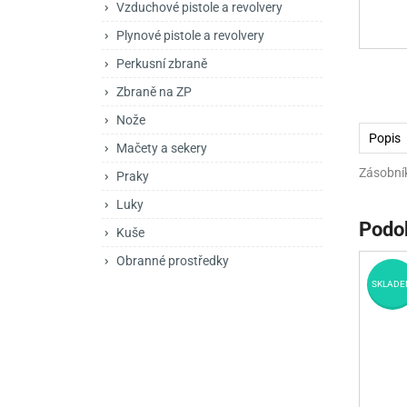
Vzduchové pistole a revolvery
Mačety a sekery
Zásobníky
Zavírací nože
Plynové pistole a revolvery
Praky
Příslušenství pro 
Kuchyňské nože
Perkusní zbraně
Luky
Brokovnice opakov
Příslušenství pro 
Zbraně na ZP
Nože
Kuše
Brokovnice samona
Popis
Mačety a sekery
Obranné prostředky
Pistole samonabíje
Obranné spreje
Zásobní
Praky
Revolvery
Luky
Podo
Kuše
Obranné prostředky
SKLADE