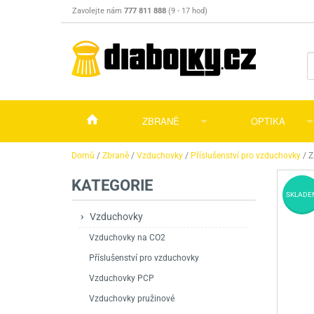
Zavolejte nám
777 811 888
(9 - 17 hod)
ZBRANĚ
OPTIKA
Vzduchovky
Vzduchovky na C
Puškohledy
Domů
/
Zbraně
/
Vzduchovky
/
Příslušenství pro vzduchovky
/
Z
KATEGORIE
Vzduchové pistole a revolvery
Příslušenství pro 
Příslušenství
Dalekohledy a dál
SKLADE
Plynové pistole a revolvery
Vzduchovky PCP
CO2 pistole
Pistole
Kolimátory, lasery
Vzduchovky
Vzduchovky na CO2
Perkusní zbraně
Vzduchovky pruži
PCP Pistole
Příslušenství
Montáže
Příslušenství pro vzduchovky
Zbraně na ZP
Revolvery
Revolvery
Pušky opakovací
Noční vidění a ter
Vzduchovky PCP
Nože
Pružinové pistole
Pušky samonabíje
Nože s pevnou čep
Vzduchovky pružinové