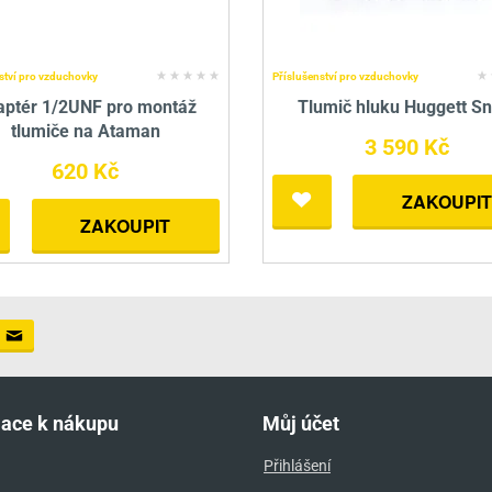
ství pro vzduchovky
Příslušenství pro vzduchovky
aptér 1/2UNF pro montáž
Tlumič hluku Huggett Sn
tlumiče na Ataman
3 590 Kč
620 Kč
ZAKOUPIT
ZAKOUPIT
mace k nákupu
Můj účet
Přihlášení