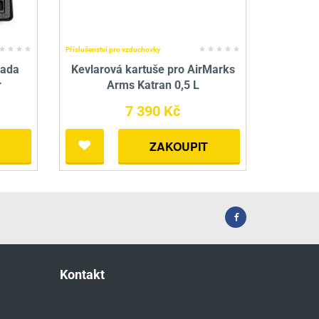
Příslušenství pro vzduchovky
sada
Kevlarová kartuše pro AirMarks
r
Arms Katran 0,5 L
7 390 Kč
ZAKOUPIT
Kontakt