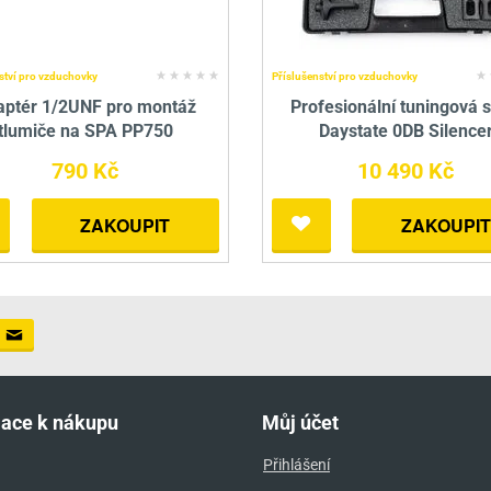
ství pro vzduchovky
Příslušenství pro vzduchovky
aptér 1/2UNF pro montáž
Profesionální tuningová 
tlumiče na SPA PP750
Daystate 0DB Silence
790 Kč
10 490 Kč
ZAKOUPIT
ZAKOUPIT
mace k nákupu
Můj účet
Přihlášení