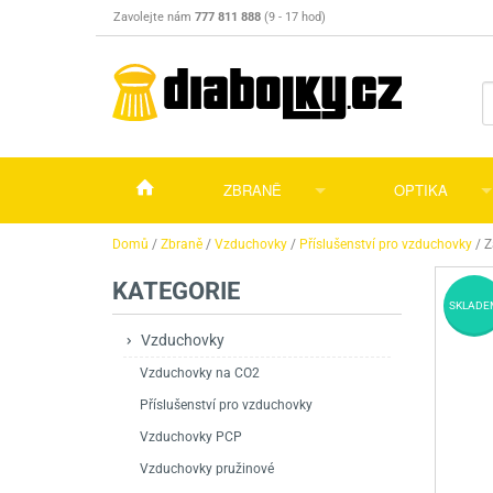
Zavolejte nám
777 811 888
(9 - 17 hod)
ZBRANĚ
OPTIKA
Vzduchovky
Vzduchovky na C
Puškohledy
Domů
/
Zbraně
/
Vzduchovky
/
Příslušenství pro vzduchovky
/
Z
KATEGORIE
Vzduchové pistole a revolvery
Příslušenství pro 
Příslušenství
Dalekohledy a dál
SKLADE
Plynové pistole a revolvery
Vzduchovky PCP
CO2 pistole
Pistole
Kolimátory, lasery
Vzduchovky
Vzduchovky na CO2
Perkusní zbraně
Vzduchovky pruži
PCP Pistole
Příslušenství
Montáže
Příslušenství pro vzduchovky
Zbraně na ZP
Revolvery
Revolvery
Pušky opakovací
Noční vidění a ter
Vzduchovky PCP
Nože
Pružinové pistole
Pušky samonabíje
Nože s pevnou čep
Vzduchovky pružinové