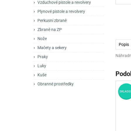
Vzduchové pistole a revolvery
Mačety a sekery
Zásobníky
Zavírací nože
Plynové pistole a revolvery
Praky
Příslušenství pro 
Kuchyňské nože
Perkusní zbraně
Luky
Brokovnice opakov
Příslušenství pro 
Zbraně na ZP
Nože
Kuše
Brokovnice samona
Popis
Mačety a sekery
Obranné prostředky
Pistole samonabíje
Obranné spreje
Náhradní
Praky
Revolvery
Luky
Podo
Kuše
Obranné prostředky
SKLADE