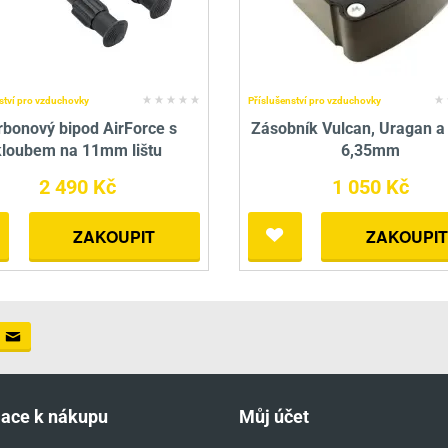
ství pro vzduchovky
Příslušenství pro vzduchovky
rbonový bipod AirForce s
Zásobník Vulcan, Uragan a
kloubem na 11mm lištu
6,35mm
2 490 Kč
1 050 Kč
ZAKOUPIT
ZAKOUPIT
mace k nákupu
Můj účet