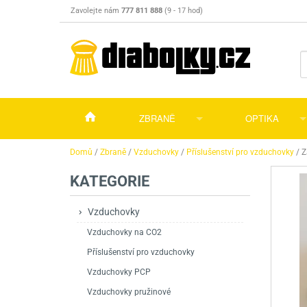
Zavolejte nám
777 811 888
(9 - 17 hod)
ZBRANĚ
OPTIKA
Vzduchovky
Vzduchovky na C
Puškohledy
Domů
/
Zbraně
/
Vzduchovky
/
Příslušenství pro vzduchovky
/
Z
KATEGORIE
Vzduchové pistole a revolvery
Příslušenství pro 
Příslušenství
Dalekohledy a dál
Plynové pistole a revolvery
Vzduchovky PCP
CO2 pistole
Pistole
Kolimátory, lasery
Vzduchovky
Vzduchovky na CO2
Perkusní zbraně
Vzduchovky pruži
PCP Pistole
Příslušenství
Montáže
Příslušenství pro vzduchovky
Zbraně na ZP
Revolvery
Revolvery
Pušky opakovací
Noční vidění a ter
Vzduchovky PCP
Nože
Pružinové pistole
Pušky samonabíje
Nože s pevnou čep
Vzduchovky pružinové