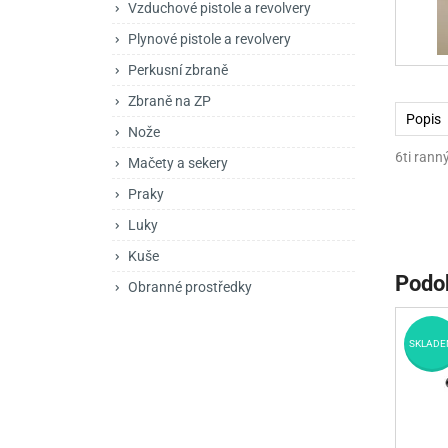
Vzduchové pistole a revolvery
Mačety a sekery
Zásobníky
Zavírací nože
Plynové pistole a revolvery
Praky
Příslušenství pro 
Kuchyňské nože
Perkusní zbraně
Luky
Brokovnice opakov
Příslušenství pro 
Zbraně na ZP
Popis
Nože
Kuše
Brokovnice samona
6ti rann
Mačety a sekery
Obranné prostředky
Pistole samonabíje
Obranné spreje
Praky
Revolvery
Luky
Kuše
Podo
Obranné prostředky
SKLADE