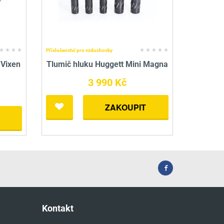
Příslušenství pro vzduchovky
 Vixen
Tlumič hluku Huggett Mini Magna
3 990 Kč
ZAKOUPIT
Kontakt