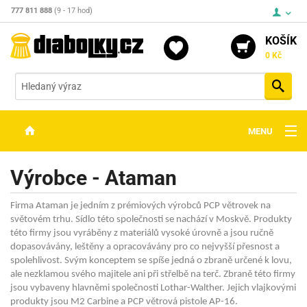
777 811 888
(9 - 17 hod)
KOŠÍK
0 Kč
Vyh
MENU
ZBRANĚ
Výrobce - Ataman
OPTIKA
Firma Ataman je jedním z prémiových výrobců PCP větrovek na
STŘELIVO
světovém trhu. Sídlo této společnosti se nachází v Moskvě. Produkty
této firmy jsou vyráběny z materiálů vysoké úrovně a jsou ručně
PŘÍSLUŠENSTVÍ
dopasovávány, leštěny a opracovávány pro co nejvyšší přesnost a
spolehlivost. Svým konceptem se spíše jedná o zbraně určené k lovu,
DETEKTORY KOVŮ
ale nezklamou svého majitele ani při střelbě na terč. Zbraně této firmy
jsou vybaveny hlavněmi společnosti Lothar-Walther. Jejich vlajkovými
KONTAKTY
produkty jsou M2 Carbine a PCP větrová pistole AP-16.