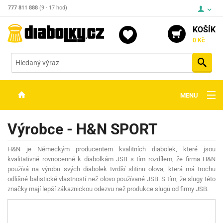
777 811 888
(9 - 17 hod)
KOŠÍK
0 Kč
Vyh
MENU
ZBRANĚ
Výrobce - H&N SPORT
OPTIKA
H&N je Německým producentem kvalitních diabolek, které jsou
STŘELIVO
kvalitativně rovnocenné k diabolkám JSB s tím rozdílem, že firma H&N
používá na výrobu svých diabolek tvrdší slitinu olova, která má trochu
PŘÍSLUŠENSTVÍ
odlišné balistické vlastností než olovo používané JSB. S tím, že slugy této
značky mají lepší zákaznickou odezvu než produkce slugů od firmy JSB.
DETEKTORY KOVŮ
KONTAKTY