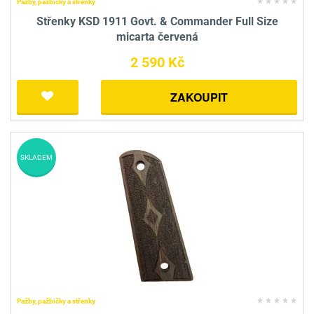
Pažby, pažbičky a střenky
Střenky KSD 1911 Govt. & Commander Full Size
micarta červená
2 590 Kč
ZAKOUPIT
SKLADEM
Pažby, pažbičky a střenky