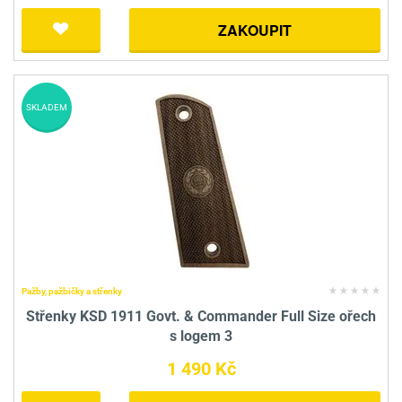
ZAKOUPIT
SKLADEM
Pažby, pažbičky a střenky
Střenky KSD 1911 Govt. & Commander Full Size ořech
s logem 3
1 490 Kč