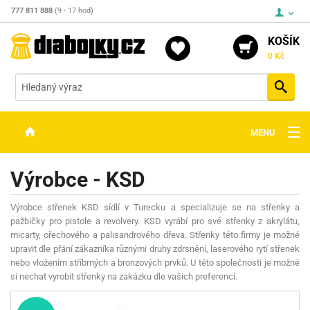
777 811 888
(9 - 17 hod)
KOŠÍK
0 Kč
Vyh
MENU
ZBRANĚ
Výrobce - KSD
OPTIKA
Výrobce střenek KSD sídlí v Turecku a specializuje se na střenky a
STŘELIVO
pažbičky pro pistole a revolvery. KSD vyrábí pro své střenky z akrylátu,
micarty, ořechového a palisandrového dřeva. Střenky této firmy je možné
PŘÍSLUŠENSTVÍ
upravit dle přání zákazníka různými druhy zdrsnění, laserového rytí střenek
nebo vložením stříbrných a bronzových prvků. U této společnosti je možné
DETEKTORY KOVŮ
si nechat vyrobit střenky na zakázku dle vašich preferencí.
KONTAKTY