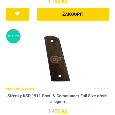
1 790 Kč
ZAKOUPIT
SKLADEM
Pažby, pažbičky a střenky
Střenky KSD 1911 Govt. & Commander Full Size ořech
s logem
1 490 Kč