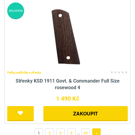
SKLADEM
Pažby, pažbičky a střenky
Střenky KSD 1911 Govt. & Commander Full Size
rosewood 4
1 490 Kč
ZAKOUPIT
…
1
2
3
4
34
»