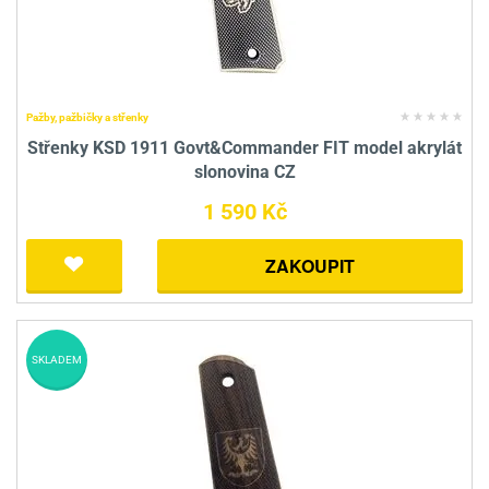
Pažby, pažbičky a střenky
Střenky KSD 1911 Govt&Commander FIT model akrylát
slonovina CZ
1 590 Kč
ZAKOUPIT
SKLADEM