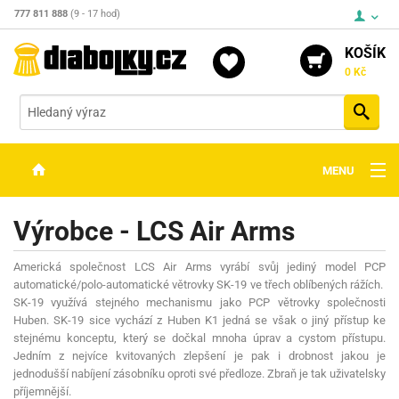
777 811 888
(9 - 17 hod)
KOŠÍK
0 Kč
Vyh
MENU
ZBRANĚ
Výrobce - LCS Air Arms
OPTIKA
Americká společnost LCS Air Arms vyrábí svůj jediný model PCP
STŘELIVO
automatické/polo-automatické větrovky SK-19 ve třech oblíbených rážích.
SK-19 využívá stejného mechanismu jako PCP větrovky společnosti
PŘÍSLUŠENSTVÍ
Huben. SK-19 sice vychází z Huben K1 jedná se však o jiný přístup ke
stejnému konceptu, který se dočkal mnoha úprav a cystom přístupu.
DETEKTORY KOVŮ
Jedním z nejvíce kvitovaných zlepšení je pak i drobnost jakou je
jednodušší nabíjení zásobníku oproti své předloze. Zbraň je tak uživatelsky
KONTAKTY
příjemnější.