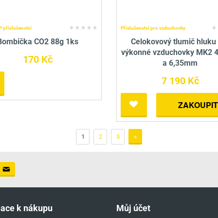
 příslušenství
Příslušenství pro vzduchovky
Bombička CO2 88g 1ks
Celokovový tlumič hluku
výkonné vzduchovky MK2 4,
170 Kč
a 6,35mm
7 190 Kč
ZAKOUPIT
1
2
3
»
mace k nákupu
Můj účet