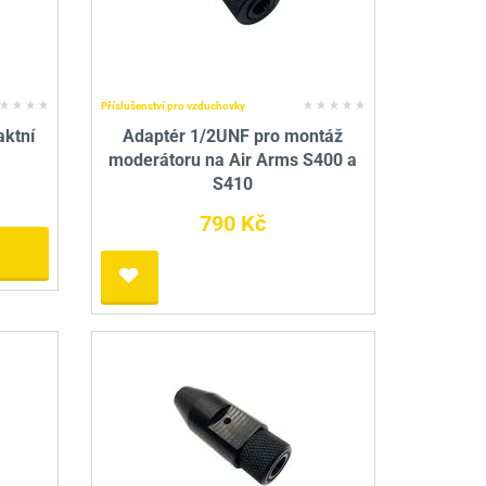
nné prostředky
 Engineering
ny
, stolice a vaky
Příslušenství pro vzduchovky
aktní
Adaptér 1/2UNF pro montáž
moderátoru na Air Arms S400 a
S410
790 Kč