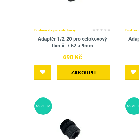
Mačety a sekery
Zásobníky
Zavírací nože
Praky
Příslušenství pro 
Kuchyňské nože
Luky
Brokovnice opakov
Příslušenství pro 
Příslušenství pro vzduchovky
Příslušen
Adaptér 1/2-20 pro celokovový
Adap
Kuše
Brokovnice samona
tlumič 7,62 a 9mm
Obranné prostředky
Pistole samonabíje
Obranné spreje
690 Kč
Revolvery
ZAKOUPIT
SKLADEM
SKLADE