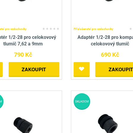
Pro lištu weaver a picatinny
Náboje na ZP
Pistolové a revolverové náboje
Pro perkusní zbraně
Ochra
zbraně na ZP
Adaptéry
Puškové náboje
Ostatní
Rowan
Svítil
ací
nože
Pro lištu 15 - 17 mm
Brokové náboje
Bipody
ství pro vzduchovky
Příslušenství pro vzduchovky
tér 1/2-28 pro celokovový
Adaptér 1/2-28 pro komp
bíjecí
Malorážkové náboje
tlumič 7,62 a 9mm
celokovový tlumič
cí
790 Kč
690 Kč
ZAKOUPIT
ZAKOUPIT
M
SKLADEM