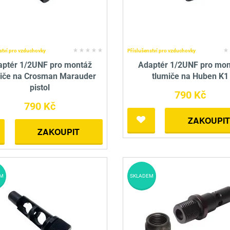
ství pro vzduchovky
Příslušenství pro vzduchovky
aptér 1/2UNF pro montáž
Adaptér 1/2UNF pro mon
miče na Crosman Marauder
tlumiče na Huben K1
pistol
790 Kč
790 Kč
ZAKOUPIT
ZAKOUPIT
M
SKLADEM