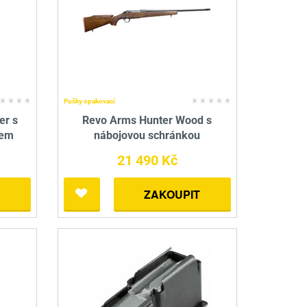
nné prostředky
 Engineering
ny
, stolice a vaky
Pušky opakovací
er s
Revo Arms Hunter Wood s
kem
nábojovou schránkou
21 490 Kč
ZAKOUPIT