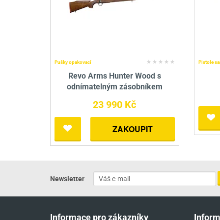
Pušky opakovací
Pistole s
Revo Arms Hunter Wood s
odnímatelným zásobníkem
23 990 Kč
ZAKOUPIT
Newsletter
Informace pro zákazníky
Infor