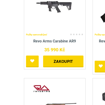
Mačety a sekery
Zásobníky
Zavírací nože
Praky
Příslušenství pro 
Kuchyňské nože
Luky
Brokovnice opakov
Příslušenství pro 
Kuše
Brokovnice samona
Pušky samonabíjecí
Pušky op
Obranné prostředky
Pistole samonabíje
Obranné spreje
Revo Arms Carabine AR9
Rev
35 990 Kč
Revolvery
ZAKOUPIT