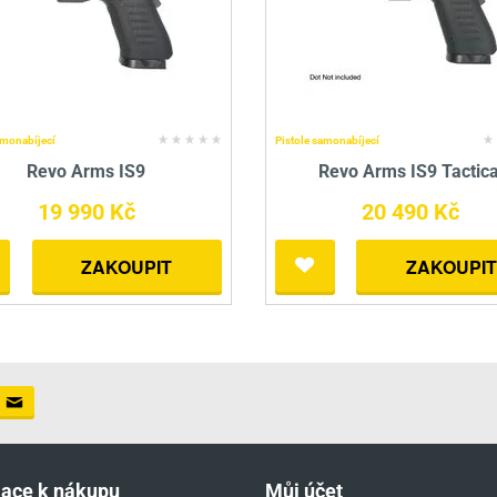
amonabíjecí
Pistole samonabíjecí
Revo Arms IS9
Revo Arms IS9 Tactica
19 990 Kč
20 490 Kč
ZAKOUPIT
ZAKOUPIT
mace k nákupu
Můj účet