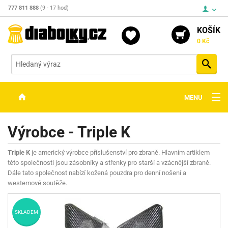
777 811 888
(9 - 17 hod)
KOŠÍK
0 Kč
Vyh
MENU
ZBRANĚ
Výrobce - Triple K
OPTIKA
Triple K
je americký výrobce příslušenství pro zbraně. Hlavním artiklem
STŘELIVO
této společnosti jsou zásobníky a střenky pro starší a vzácnější zbraně.
Dále tato společnost nabízí kožená pouzdra pro denní nošení a
PŘÍSLUŠENSTVÍ
westernové soutěže.
DETEKTORY KOVŮ
SKLADEM
KONTAKTY