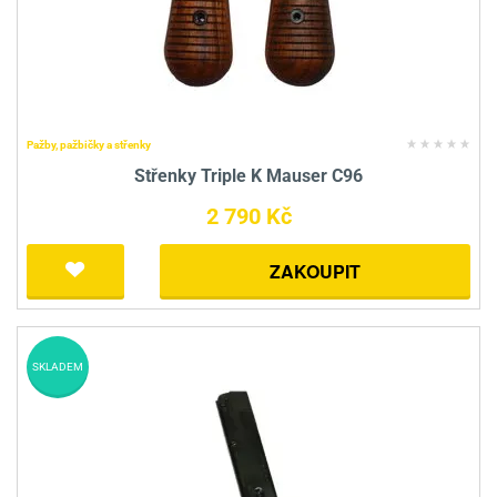
Pažby, pažbičky a střenky
Střenky Triple K Mauser C96
2 790 Kč
ZAKOUPIT
SKLADEM